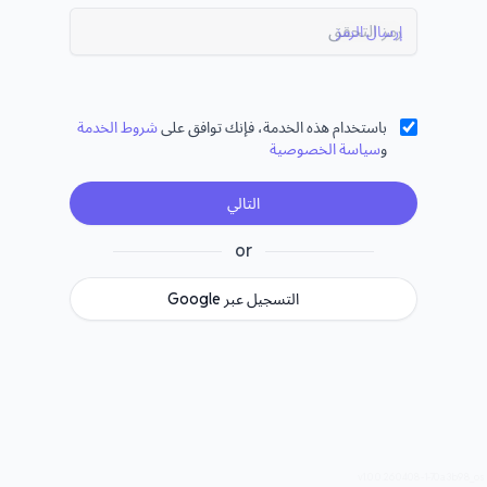
إرسال الرمز
باستخدام هذه الخدمة، فإنك توافق على
شروط الخدمة
و
سياسة الخصوصية
التالي
or
التسجيل عبر Google
v1.0.0.260408-1-70a3b98_os