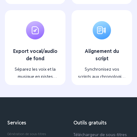
clic.
Export vocal/audio
Alignement du
de fond
script
Séparez les voix et la
Synchronisez vos
musique en pistes
scripts aux chronologies
distinctes
avec une précision
pouvant atteindre
100 %.
Services
Outils gratuits
Génération de sous-titres
Téléchargeur de sous-titres