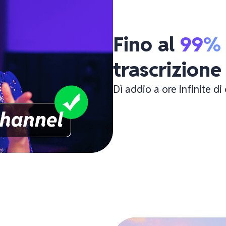
Fino al 
99%
trascrizione
Dì addio a ore infinite di