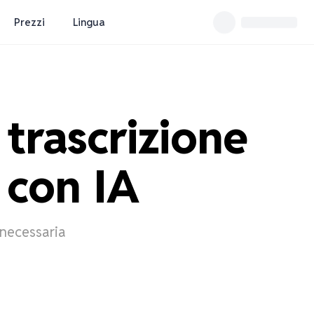
Prezzi
Lingua
trascrizione

 con IA
 necessaria