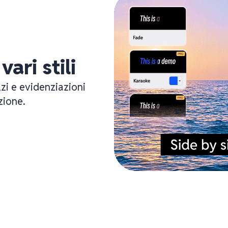
vari stili
lzi e evidenziazioni
zione.