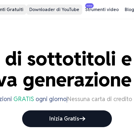
NEW
ti Gratuiti
Downloader di YouTube
Strumenti video
Blog
di sottotitoli e 
va generazione
izioni
GRATIS
ogni giorno
Nessuna carta di credito
Inizia Gratis