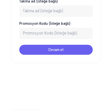
Takma ad (isteğe bağlı)
Promosyon Kodu (İsteğe bağlı)
Devam et
v1.0.0.260408-1-eee83b6_os