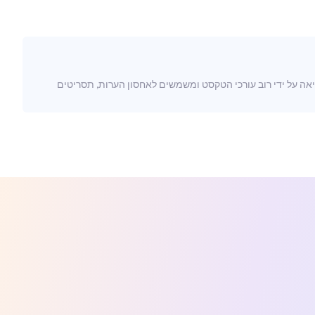
צוב מיוחד או נתונים בינריים. נשמר בדרך כלל עם הסיומת .txt, וקבצים אלה ניתנים לקריאה על ידי רוב עורכי הטקסט ומשמשים לאחסון הערות, תסריטים