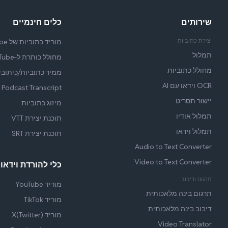
שירותים
כלים חינמיים
יצירת כתוביות
מוריד כתוביות של YouTube
תמלול
מחולל כותרת ל‑YouTube
מחולל כתוביות
ממיר כתוביות/כיתובי
OCR וידאו עם AI
Podcast Transcript
יישור תסריט
מיזוג כתוביות
תמלול אודיו
תוכנת יצירת VTT
תמלול וידאו
תוכנת יצירת SRT
Audio to Text Converter
Video to Text Converter
כלי להורדת וידאו 
תרגום ודיבוב
מוריד YouTube
תרגום בינה מלאכותית
מוריד TikTok
דיבוב בינה מלאכותית
מוריד X(Twitter)
Video Translator