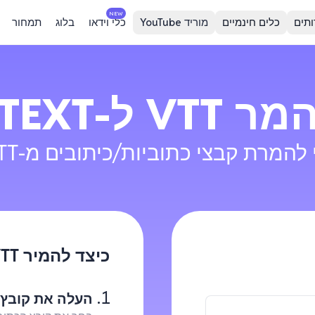
NEW
ותים
כלים חינמיים
מוריד YouTube
כלי וידאו
בלוג
תמחור
מר
VTT
ל-
TEXT
מרת קבצי כתוביות/כיתובים מ-WebVTT ל-Text.
כיצד להמיר VTT ל-Text?
העלה את קובץ ה- (.vtt