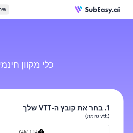
שיר
ה
כלי מקוון חינמי לה
1. בחר את קובץ ה-VTT שלך
(.vtt סיומת)
בחר קובץ