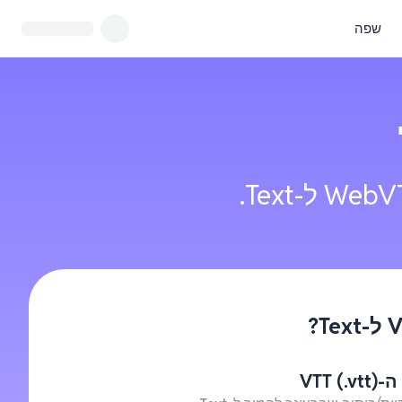
שפה
VTT)