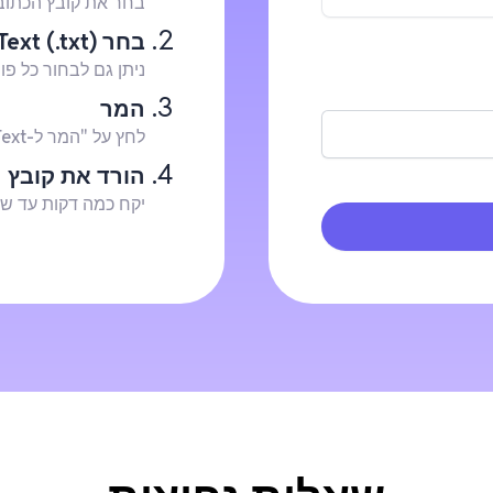
בחר את קובץ הכתוביות
בחר Text (.txt)
ניתן גם לבחור כל פו
המר
לחץ על "המר ל-Text" והקובץ יועלה לשרת שלנו לצורך המרה.
הורד את קובץ ה-xt
יקח כמה דקות עד שקובץ ה-Text