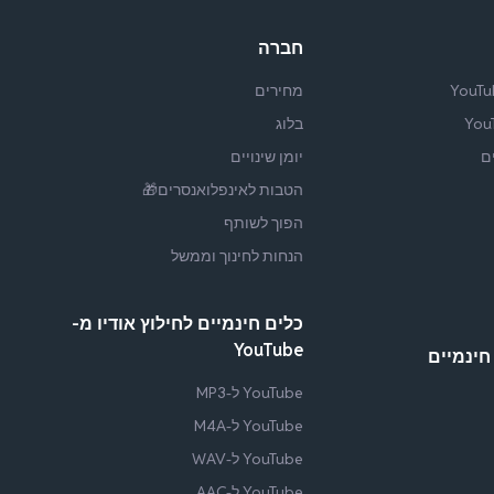
חברה
מחירים
בלוג
ם
יומן שינויים
הטבות לאינפלואנסרים🎁
הפוך לשותף
הנחות לחינוך וממשל
כלים חינמיים לחילוץ אודיו מ-
YouTube
חינמיים
YouTube ל-MP3
YouTube ל-M4A
YouTube ל-WAV
YouTube ל-AAC