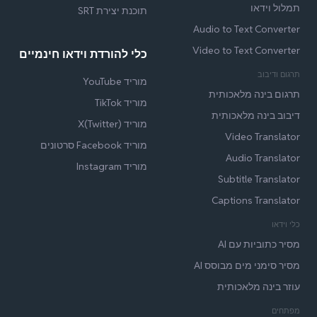
תמלול וידאו
תוכנת יצירת SRT
Audio to Text Converter
Video to Text Converter
כלי להורדת וידאו חינמיים
תרגום ודיבוב
מוריד YouTube
תרגום בינה מלאכותית
מוריד TikTok
דיבוב בינה מלאכותית
מוריד X(Twitter)
Video Translator
מוריד Facebook סרטונים
Audio Translator
מוריד Instagram
Subtitle Translator
Captions Translator
כלי וידאו
מסיר כתוביות עם AI
מסיר סימני מים מבוסס AI
עוזר בינה מלאכותית
מפתחים