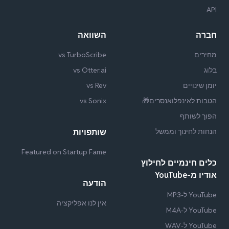
API
חברה
השוואה
מחירים
vs TurboScribe
בלוג
vs Otter.ai
יומן שינויים
vs Rev
הטבות לאינפלואנסרים🎁
vs Sonix
הפוך לשותף
הנחות לחינוך וממשל
שותפויות
Featured on Startup Fame
כלים חינמיים לחילוץ
אודיו מ-YouTube
הודעה
YouTube ל-MP3
אין לנו אפליקציה
YouTube ל-M4A
YouTube ל-WAV