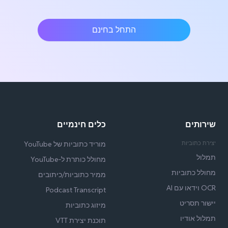
התחל בחינם
שירותים
כלים חינמיים
יצירת כתוביות
מוריד כתוביות של YouTube
תמלול
מחולל כותרת ל‑YouTube
מחולל כתוביות
ממיר כתוביות/כיתובים
OCR וידאו עם AI
Podcast Transcript
יישור תסריט
מיזוג כתוביות
תמלול אודיו
תוכנת יצירת VTT