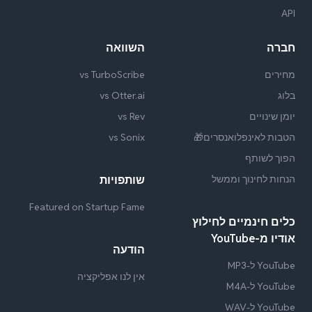
API
חברה
השוואה
מחירים
vs TurboScribe
בלוג
vs Otter.ai
יומן שינויים
vs Rev
הטבות לאינפלואנסרים🎁
vs Sonix
הפוך לשותף
הנחות לחינוך וממשל
שותפויות
Featured on Startup Fame
כלים חינמיים לחילוץ
אודיו מ-YouTube
הודעה
YouTube ל-MP3
אין לנו אפליקציה
YouTube ל-M4A
YouTube ל-WAV