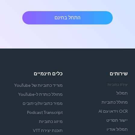
התחל בחינם
שירותים
כלים חינמיים
יצירת כתוביות
מוריד כתוביות של YouTube
תמלול
מחולל כותרת ל‑YouTube
מחולל כתוביות
ממיר כתוביות/כיתובים
OCR וידאו עם AI
Podcast Transcript
יישור תסריט
מיזוג כתוביות
תמלול אודיו
תוכנת יצירת VTT