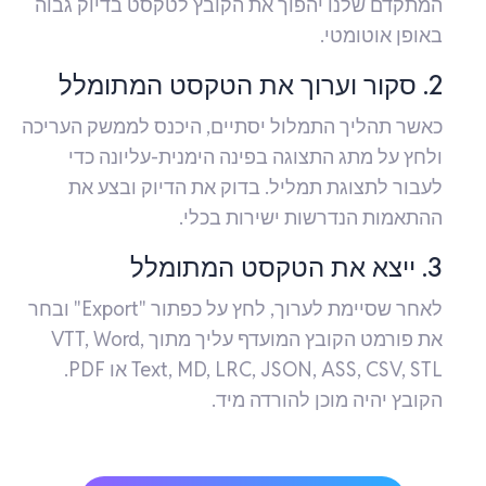
המתקדם שלנו יהפוך את הקובץ לטקסט בדיוק גבוה
באופן אוטומטי.
2. סקור וערוך את הטקסט המתומלל
כאשר תהליך התמלול יסתיים, היכנס לממשק העריכה
ולחץ על מתג התצוגה בפינה הימנית-עליונה כדי
לעבור לתצוגת תמליל. בדוק את הדיוק ובצע את
ההתאמות הנדרשות ישירות בכלי.
3. ייצא את הטקסט המתומלל
לאחר שסיימת לערוך, לחץ על כפתור "Export" ובחר
את פורמט הקובץ המועדף עליך מתוך VTT, Word,
Text, MD, LRC, JSON, ASS, CSV, STL או PDF.
הקובץ יהיה מוכן להורדה מיד.