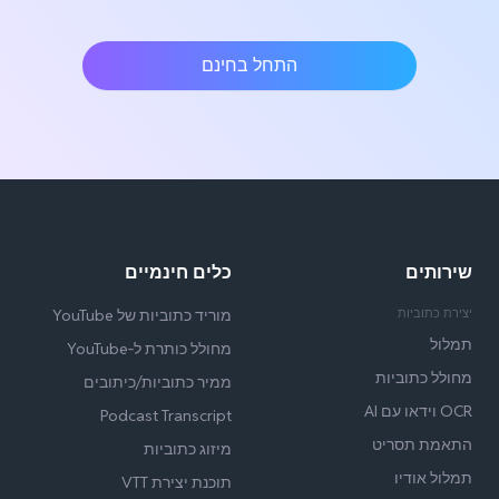
התחל בחינם
שירותים
כלים חינמיים
יצירת כתוביות
מוריד כתוביות של YouTube
תמלול
מחולל כותרת ל‑YouTube
מחולל כתוביות
ממיר כתוביות/כיתובים
OCR וידאו עם AI
Podcast Transcript
התאמת תסריט
מיזוג כתוביות
תמלול אודיו
תוכנת יצירת VTT