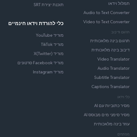
תמלול וידאו
תוכנת יצירת SRT
Audio to Text Converter
Video to Text Converter
כלי להורדת וידאו חינמיים
תרגום ודיבוב
מוריד YouTube
תרגום בינה מלאכותית
מוריד TikTok
דיבוב בינה מלאכותית
מוריד X(Twitter)
Video Translator
מוריד Facebook סרטונים
Audio Translator
מוריד Instagram
Subtitle Translator
Captions Translator
כלי וידאו
מסיר כתוביות עם AI
מסיר סימני מים מבוסס AI
עוזר בינה מלאכותית
מפתחים