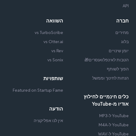
API
חברה
השוואה
מחירים
vs TurboScribe
בלוג
vs Otter.ai
יומן שינויים
vs Rev
הטבות לאינפלואנסרים🎁
vs Sonix
הפוך לשותף
הנחות לחינוך וממשל
שותפויות
Featured on Startup Fame
כלים חינמיים לחילוץ
אודיו מ-YouTube
הודעה
YouTube ל-MP3
אין לנו אפליקציה
YouTube ל-M4A
YouTube ל-WAV