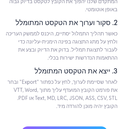
המתקדם שלנו יהפוך את הקובץ לטקסט בדיוק גבוה
באופן אוטומטי.
2. סקור וערוך את הטקסט המתומלל
כאשר תהליך התמלול יסתיים, היכנס לממשק העריכה
ולחץ על מתג התצוגה בפינה הימנית-עליונה כדי
לעבור לתצוגת תמליל. בדוק את הדיוק ובצע את
ההתאמות הנדרשות ישירות בכלי.
3. ייצא את הטקסט המתומלל
לאחר שסיימת לערוך, לחץ על כפתור "Export" ובחר
את פורמט הקובץ המועדף עליך מתוך VTT, Word,
Text, MD, LRC, JSON, ASS, CSV, STL או PDF.
הקובץ יהיה מוכן להורדה מיד.