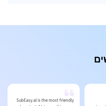
ים
SubEasy.al is the most friendly