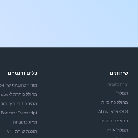
שירותים
כלים חינמיים
יצירת כתוביות
מוריד כתוביות של YouTube
תמלול
מחולל כותרת ל‑YouTube
מחולל כתוביות
ממיר כתוביות/כיתובי
OCR וידאו עם AI
Podcast Transcript
התאמת תסריט
מיזוג כתוביות
תמלול אודיו
תוכנת יצירת VTT