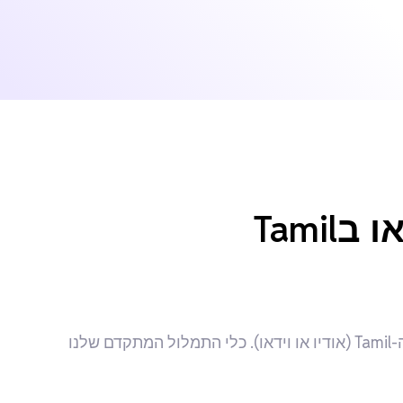
לחץ על כפתור "Select File" כדי להעלות מהמכשיר את קובץ ה-Tamil (אודיו או וידאו). כלי התמלול המתקדם שלנו