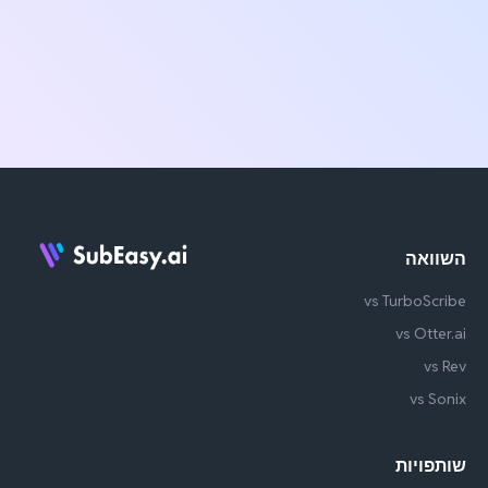
השוואה
vs TurboScribe
vs Otter.ai
vs Rev
vs Sonix
שותפויות