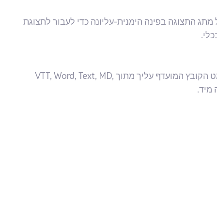
מתג התצוגה בפינה הימנית-עליונה כדי לעבור לתצוגת
לי.
לאחר שסיימת לערוך, לחץ על כפתור "Export" ובחר את פורמט הקובץ המועדף עליך מתוך VTT, Word, Text, MD,