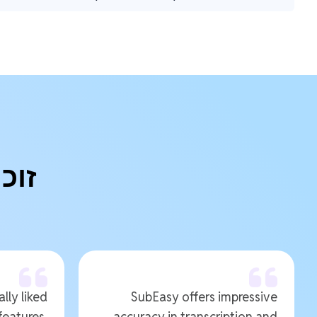
זוכ
ally liked
SubEasy offers impressive
features.
accuracy in transcription and