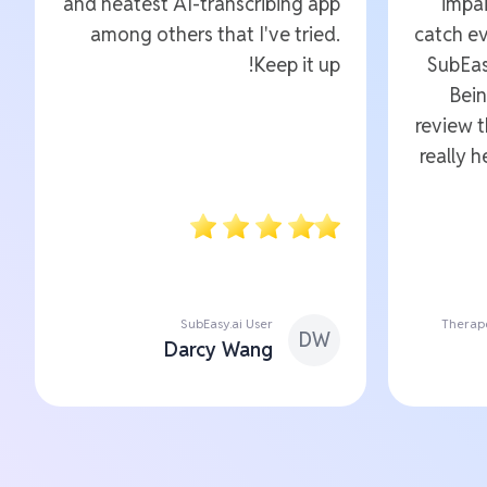
and neatest AI-transcribing app
impai
among others that I've tried.
catch ev
Keep it up!
SubEas
Bein
review 
really 
SubEasy.ai User
Therape
DW
Darcy Wang