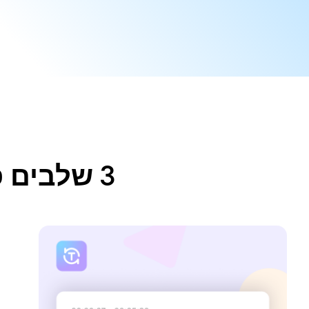
3 שלבים פשוטים לתמלול אודיו ווידאו בTamil