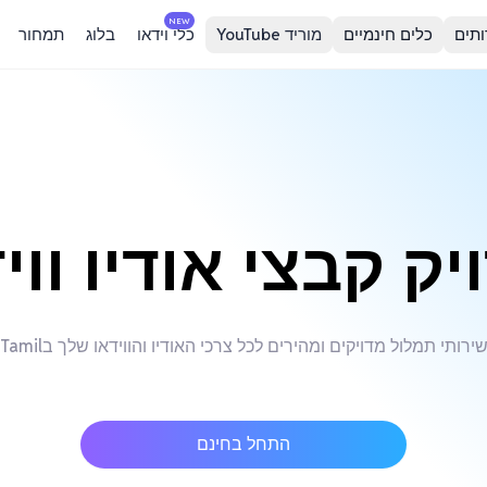
NEW
ותים
כלים חינמיים
מוריד YouTube
כלי וידאו
בלוג
תמחור
קבצי אודיו ווידאו ב
ירותי תמלול מדויקים ומהירים לכל צרכי האודיו והווידאו שלך בTamil
התחל בחינם