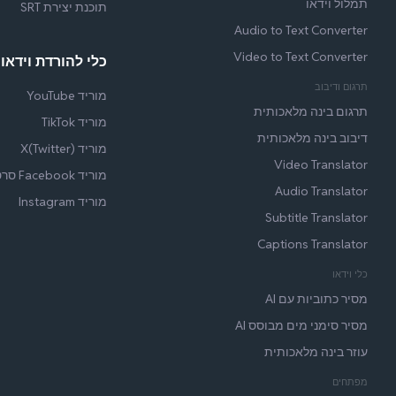
תמלול וידאו
תוכנת יצירת SRT
Audio to Text Converter
Video to Text Converter
כלי להורדת וידאו 
תרגום ודיבוב
מוריד YouTube
תרגום בינה מלאכותית
מוריד TikTok
דיבוב בינה מלאכותית
מוריד X(Twitter)
Video Translator
מוריד Facebook סרטונים
Audio Translator
מוריד Instagram
Subtitle Translator
Captions Translator
כלי וידאו
מסיר כתוביות עם AI
מסיר סימני מים מבוסס AI
עוזר בינה מלאכותית
מפתחים