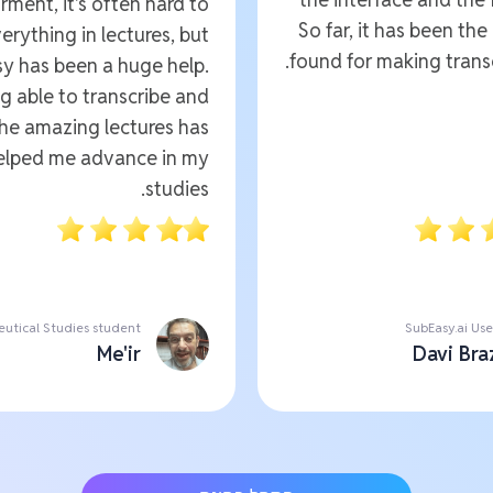
rment, it's often hard to
So far, it has been the
erything in lectures, but
found for making transc
y has been a huge help.
g able to transcribe and
the amazing lectures has
helped me advance in my
studies.
utical Studies student
SubEasy.ai Use
Me'ir
Davi Bra