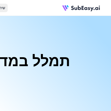
שיר
תמלל במדויק 
ש