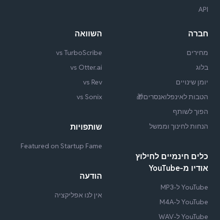
API
חברה
השוואה
מחירים
vs TurboScribe
בלוג
vs Otter.ai
יומן שינויים
vs Rev
הטבות לאינפלואנסרים🎁
vs Sonix
הפוך לשותף
הנחות לחינוך וממשל
שותפויות
Featured on Startup Fame
כלים חינמיים לחילוץ
אודיו מ-YouTube
הודעה
YouTube ל-MP3
אין לנו אפליקציה
YouTube ל-M4A
YouTube ל-WAV