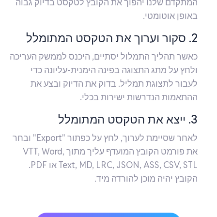
המתקדם שלנו יהפוך את הקובץ לטקסט בדיוק גבוה
באופן אוטומטי.
2. סקור וערוך את הטקסט המתומלל
כאשר תהליך התמלול יסתיים, היכנס לממשק העריכה
ולחץ על מתג התצוגה בפינה הימנית-עליונה כדי
לעבור לתצוגת תמליל. בדוק את הדיוק ובצע את
ההתאמות הנדרשות ישירות בכלי.
3. ייצא את הטקסט המתומלל
לאחר שסיימת לערוך, לחץ על כפתור "Export" ובחר
את פורמט הקובץ המועדף עליך מתוך VTT, Word,
Text, MD, LRC, JSON, ASS, CSV, STL או PDF.
הקובץ יהיה מוכן להורדה מיד.