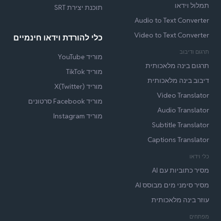
תמלול וידאו
תוכנת יצירת SRT
Audio to Text Converter
Video to Text Converter
כלי להורדת וידאו חינמיים
תרגום ודיבוב
מוריד YouTube
תרגום בינה מלאכותית
מוריד TikTok
דיבוב בינה מלאכותית
מוריד X(Twitter)
Video Translator
מוריד Facebook סרטונים
Audio Translator
מוריד Instagram
Subtitle Translator
Captions Translator
כלי וידאו
מסיר כתוביות עם AI
מסיר סימני מים מבוסס AI
עוזר בינה מלאכותית
מפתחים