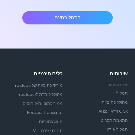
התחל בחינם
שירותים
כלים חינמיים
יצירת כתוביות
מוריד כתוביות של YouTube
תמלול
מחולל כותרת ל‑YouTube
מחולל כתוביות
ממיר כתוביות/כיתובים
OCR וידאו עם AI
Podcast Transcript
התאמת תסריט
מיזוג כתוביות
תמלול אודיו
תוכנת יצירת VTT