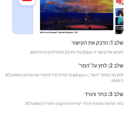
שלב 1: הדבק את הקישור
העתק את קישור ה-YouTube והדבק אותו לתיבת החיפוש.
שלב 2: לחץ על 'המר'
לחץ על כפתור "המר", ו-SubEasy יתחיל מיד להמיר את סרטון X(Twitter)
ל-M4A.
שלב 3: בחר והורד
בחר פורמט מועדף והורד ישירות את קובץ האודיו X(Twitter).