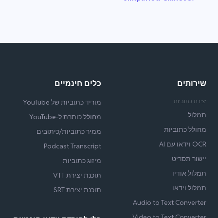
שירותים
כלים חינמיים
יצירת כתוביות
מוריד כתוביות של YouTube
תמלול
מחולל כותרת ל‑YouTube
מחולל כתוביות
ממיר כתוביות/כיתובים
OCR וידאו עם AI
Podcast Transcript
יישור תסריט
מיזוג כתוביות
תמלול אודיו
תוכנת יצירת VTT
תמלול וידאו
תוכנת יצירת SRT
Audio to Text Converter
Video to Text Converter