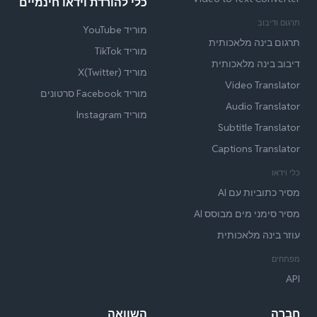
כלי להורדת וידאו חינמיים
תרגום ודיבוב
מוריד YouTube
תרגום בינה מלאכותית
מוריד TikTok
דיבוב בינה מלאכותית
מוריד X(Twitter)
Video Translator
מוריד Facebook סרטונים
Audio Translator
מוריד Instagram
Subtitle Translator
Captions Translator
כלי וידאו
מסיר כתוביות עם AI
מסיר סימני מים מבוסס AI
עוזר בינה מלאכותית
מפתחים
API
חברה
השוואה