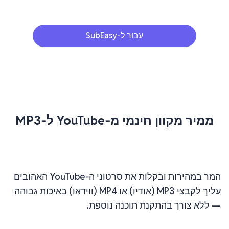
עבור ל-SubEasy
ממיר מקוון חינמי מ‑YouTube ל‑MP3
המר במהירות ובקלות את סרטוני ה‑YouTube האהובים
עליך לקבצי MP3 (אודיו) או MP4 (ווידאו) באיכות גבוהה
— ללא צורך בהתקנת תוכנה נוספת.