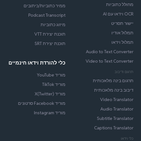
מחולל כתוביות
ממיר כתוביות/כיתובים
OCR וידאו עם AI
Podcast Transcript
יישור תסריט
מיזוג כתוביות
תמלול אודיו
תוכנת יצירת VTT
תמלול וידאו
תוכנת יצירת SRT
Audio to Text Converter
Video to Text Converter
כלי להורדת וידאו חינמיים
תרגום ודיבוב
מוריד YouTube
תרגום בינה מלאכותית
מוריד TikTok
דיבוב בינה מלאכותית
מוריד X(Twitter)
Video Translator
מוריד Facebook סרטונים
Audio Translator
מוריד Instagram
Subtitle Translator
Captions Translator
כלי וידאו