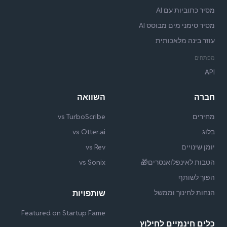
מסיר כתוביות עם AI
מסיר סימני מים מבוסס AI
עוזר בינה מלאכותית
מפתחים
API
חברה
השוואה
מחירים
vs TurboScribe
בלוג
vs Otter.ai
יומן שינויים
vs Rev
הטבות לאינפלואנסרים🎁
vs Sonix
הפוך לשותף
הנחות לחינוך וממשל
שותפויות
Featured on Startup Fame
כלים חינמיים לחילוץ