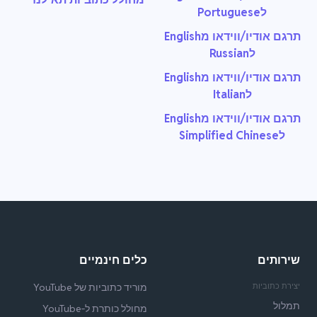
לPortuguese
תרגם אודיו/ווידאו מEnglish
לRussian
תרגם אודיו/ווידאו מEnglish
לItalian
תרגם אודיו/ווידאו מEnglish
לSimplified Chinese
שירותים
כלים חינמיים
יצירת כתוביות
מוריד כתוביות של YouTube
תמלול
מחולל כותרת ל‑YouTube