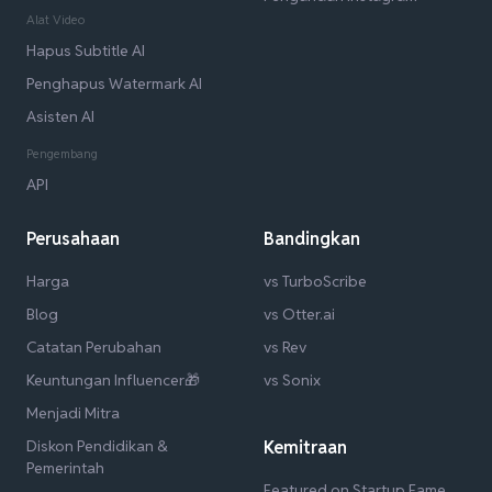
Alat Video
Hapus Subtitle AI
Penghapus Watermark AI
Asisten AI
Pengembang
API
Perusahaan
Bandingkan
Harga
vs TurboScribe
Blog
vs Otter.ai
Catatan Perubahan
vs Rev
Keuntungan Influencer🎁
vs Sonix
Menjadi Mitra
Diskon Pendidikan &
Kemitraan
Pemerintah
Featured on Startup Fame