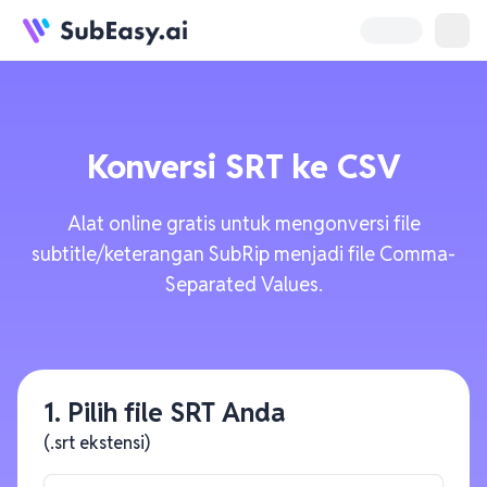
Konversi
SRT
ke
CSV
Alat online gratis untuk mengonversi file
subtitle/keterangan SubRip menjadi file Comma-
Separated Values.
1. Pilih file SRT Anda
(.srt ekstensi)