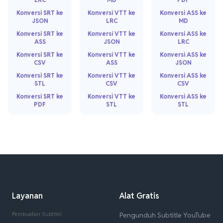
Konversi SRT ke
Konversi VTT ke
Konversi ASS ke
JSON
LRC
MD
Konversi SRT ke
Konversi VTT ke
Konversi ASS ke
ASS
JSON
LRC
Konversi SRT ke
Konversi VTT ke
Konversi ASS ke
CSV
ASS
JSON
Konversi SRT ke
Konversi VTT ke
Konversi ASS ke
STL
CSV
CSV
Konversi SRT ke
Konversi VTT ke
Konversi ASS ke
PDF
STL
STL
Layanan
Alat Gratis
Pembuatan Subtitel
Pengunduh Subtitle YouTube