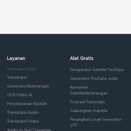
Layanan
Alat Gratis
Pembuatan Subtitel
Pengunduh Subtitle YouTube
Transkripsi
Generator YouTube Judul
Generator Keterangan
Konverter
Subtitle/Keterangan
OCR Video AI
Podcast Transcript
Penyelarasan Naskah
Gabungkan Subtitle
Transkripsi Audio
Perangkat Lunak Generator
Transkripsi Video
VTT
Audio to Text Converter