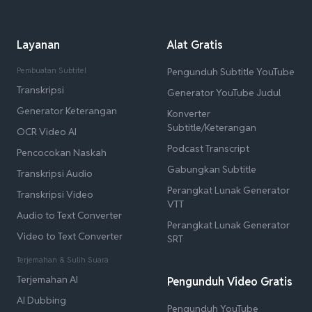
Layanan
Alat Gratis
Pembuatan Subtitel
Pengunduh Subtitle YouTube
Transkripsi
Generator YouTube Judul
Generator Keterangan
Konverter
Subtitle/Keterangan
OCR Video AI
Podcast Transcript
Pencocokan Naskah
Gabungkan Subtitle
Transkripsi Audio
Perangkat Lunak Generator
Transkripsi Video
VTT
Audio to Text Converter
Perangkat Lunak Generator
Video to Text Converter
SRT
Terjemahan & Sulih Suara
Terjemahan AI
Pengunduh Video Gratis
AI Dubbing
Pengunduh YouTube