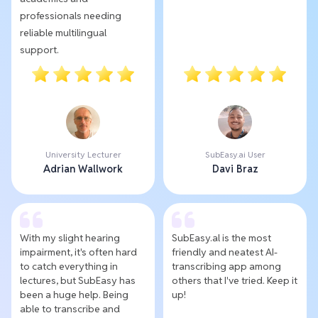
professionals needing
reliable multilingual
support.
University Lecturer
SubEasy.ai User
Adrian Wallwork
Davi Braz
With my slight hearing
SubEasy.al is the most
impairment, it's often hard
friendly and neatest AI-
to catch everything in
transcribing app among
lectures, but SubEasy has
others that I've tried. Keep it
been a huge help. Being
up!
able to transcribe and