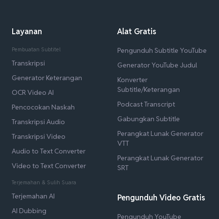
Layanan
Alat Gratis
Pembuatan Subtitel
Pengunduh Subtitle YouTube
Transkripsi
Generator YouTube Judul
Generator Keterangan
Konverter
Subtitle/Keterangan
OCR Video AI
Podcast Transcript
Pencocokan Naskah
Gabungkan Subtitle
Transkripsi Audio
Perangkat Lunak Generator
Transkripsi Video
VTT
Audio to Text Converter
Perangkat Lunak Generator
Video to Text Converter
SRT
Terjemahan & Sulih Suara
Terjemahan AI
Pengunduh Video Gratis
AI Dubbing
Pengunduh YouTube