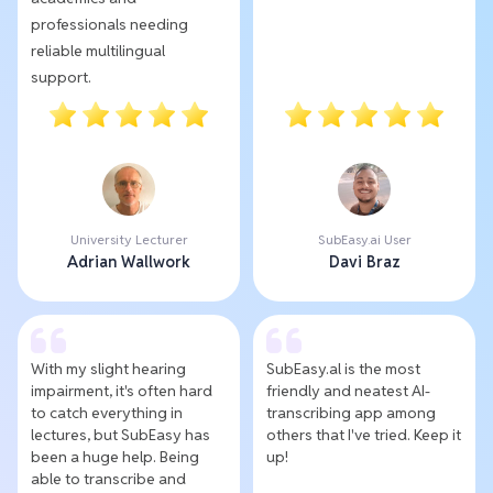
professionals needing
reliable multilingual
support.
University Lecturer
SubEasy.ai User
Adrian Wallwork
Davi Braz
With my slight hearing
SubEasy.al is the most
impairment, it's often hard
friendly and neatest AI-
to catch everything in
transcribing app among
lectures, but SubEasy has
others that I've tried. Keep it
been a huge help. Being
up!
able to transcribe and