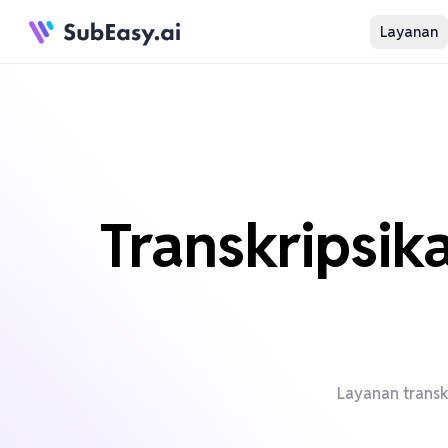
Layanan
Transkripsik
Layanan transk