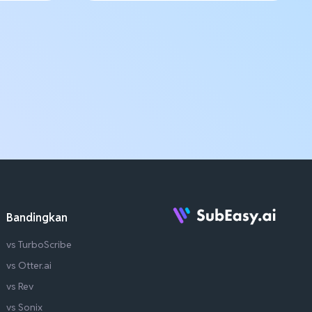
Bandingkan
vs TurboScribe
vs Otter.ai
vs Rev
vs Sonix