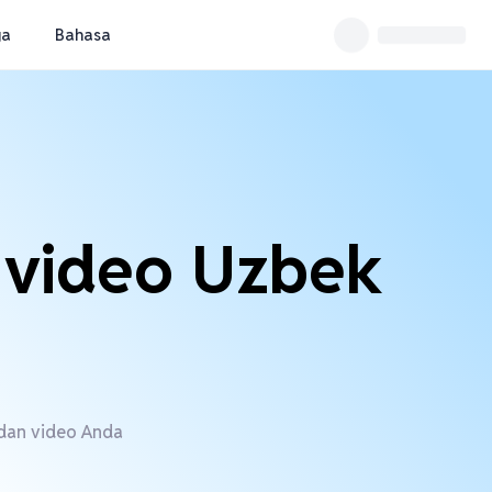
ga
Bahasa
n video Uzbek
 dan video Anda