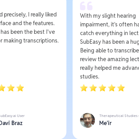
 precisely, I really liked
With my slight hearing
rface and the features.
impairment, it's often h
t has been the best I've
catch everything in lect
r making transcriptions.
SubEasy has been a hug
Being able to transcrib
review the amazing lect
really helped me advan
studies.
SubEasy.ai User
Therapeutical Studies
Davi Braz
Me'ir