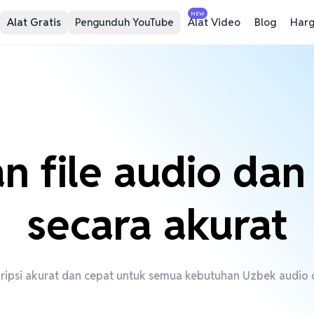
NEW
Alat Gratis
Pengunduh YouTube
Alat Video
Blog
Har
an file audio da
secara akurat
ripsi akurat dan cepat untuk semua kebutuhan Uzbek audio