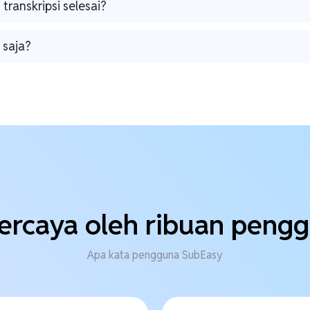
transkripsi selesai?
 saja?
ercaya oleh ribuan peng
Apa kata pengguna SubEasy