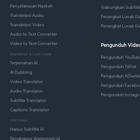
Penyelarasan Naskah
Gabungkan Subtitl
Transkripsi Audio
Perangkat Lunak G
Transkripsi Video
Perangkat Lunak G
Audio to Text Converter
Video to Text Converter
Pengunduh Video
Terjemahan & Sulih Suara
Pengunduh YouTub
Terjemahan AI
Pengunduh TikTok
AI Dubbing
Pengunduh X(Twitte
Video Translator
Pengunduh Facebo
Audio Translator
Pengunduh Instag
Subtitle Translator
Captions Translator
Alat Video
Hapus Subtitle AI
Penghapus Watermark AI