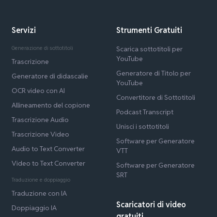
Servizi
Strumenti Gratuiti
Generazione di sottotitoli
Scarica sottotitoli per
YouTube
Trascrizione
Generatore di Titolo per
Generatore di didascalie
YouTube
OCR video con AI
Convertitore di Sottotitoli
Allineamento del copione
Podcast Transcript
Trascrizione Audio
Unisci i sottotitoli
Trascrizione Video
Software per Generatore
Audio to Text Converter
VTT
Video to Text Converter
Software per Generatore
SRT
Traduzione e doppiaggio
Traduzione con IA
Scaricatori di video
Doppiaggio IA
gratuiti