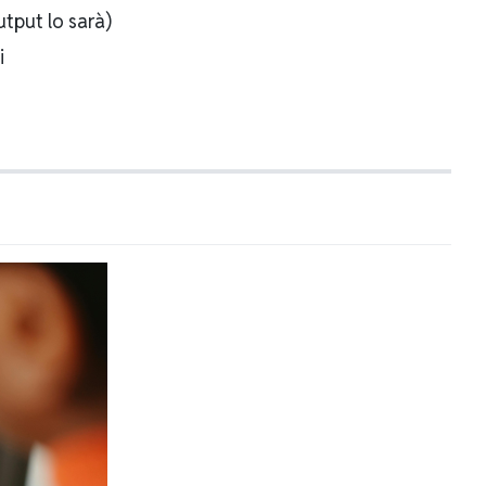
utput lo sarà)
i