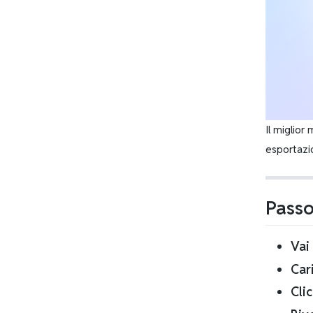
Il miglior
esportazio
Passo
Vai
Cari
Cli