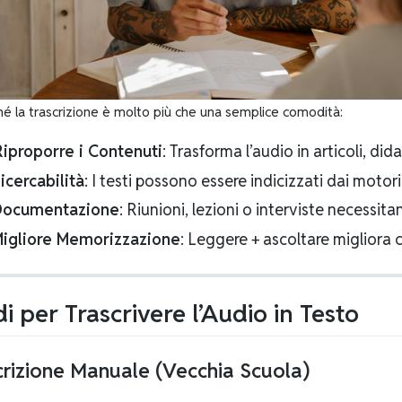
hé la trascrizione è molto più che una semplice comodità:
Riproporre i Contenuti
: Trasforma l’audio in articoli, di
icercabilità
: I testi possono essere indicizzati dai motori 
Documentazione
: Riunioni, lezioni o interviste necessitano
igliore Memorizzazione
: Leggere + ascoltare miglior
i per Trascrivere l’Audio in Testo
crizione Manuale
(Vecchia Scuola)