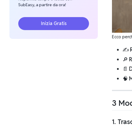
SubEasy, a partire da ora!
Inizia Gratis
Ecco perc
✍️
🔎
R
📄
🧠
M
3 Mod
1.
Tras