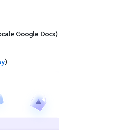
vocale Google Docs)
sy
)