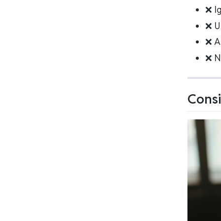
❌ Ig
❌ Us
❌ A
❌ No
Consi