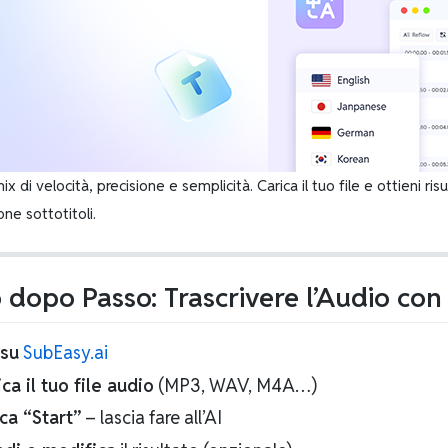
 mix di velocità, precisione e semplicità. Carica il tuo file e ottieni 
ne sottotitoli.
 dopo Passo: Trascrivere l’Audio co
 su
SubEasy.ai
ca il tuo file audio
(MP3, WAV, M4A…)
cca “Start”
– lascia fare all’AI