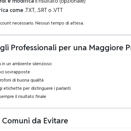
edi e modifica
il risultato (opzionale)
rica come
.TXT, .SRT o .VTT
count necessario. Nessun tempo di attesa.
gli Professionali per una Maggiore P
a in un ambiente silenzioso
oci sovrapposte
ofoni di buona qualità
 etichette per distinguere i parlanti
sempre il risultato finale
i Comuni da Evitare