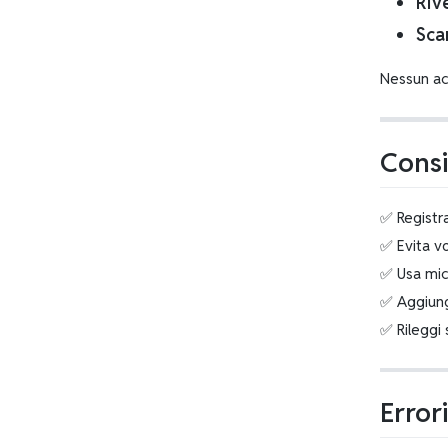
Riv
Sca
Nessun ac
Consi
✅ Registr
✅ Evita v
✅ Usa micr
✅ Aggiungi
✅ Rileggi 
Error