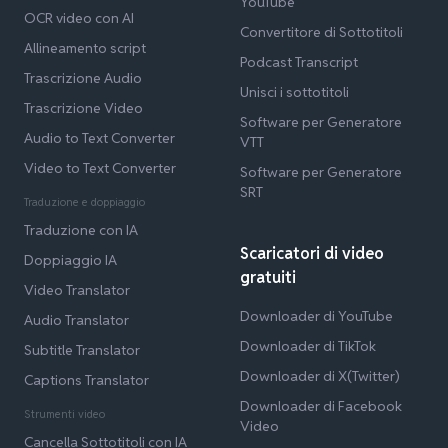
YouTube
OCR video con AI
Convertitore di Sottotitoli
Allineamento script
Podcast Transcript
Trascrizione Audio
Unisci i sottotitoli
Trascrizione Video
Software per Generatore
Audio to Text Converter
VTT
Video to Text Converter
Software per Generatore
SRT
Traduzione e doppiaggio
Traduzione con IA
Scaricatori di video
Doppiaggio IA
gratuiti
Video Translator
Downloader di YouTube
Audio Translator
Downloader di TikTok
Subtitle Translator
Downloader di X(Twitter)
Captions Translator
Downloader di Facebook
Strumenti video
Video
Cancella Sottotitoli con IA