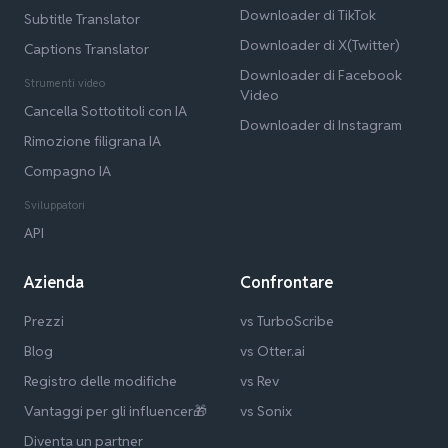
Downloader di TikTok
Subtitle Translator
Downloader di X(Twitter)
Captions Translator
Downloader di Facebook
Strumenti video
Video
Cancella Sottotitoli con IA
Downloader di Instagram
Rimozione filigrana IA
Compagno IA
Sviluppatori
API
Azienda
Confrontare
Prezzi
vs TurboScribe
Blog
vs Otter.ai
Registro delle modifiche
vs Rev
Vantaggi per gli influencer🎁
vs Sonix
Diventa un partner