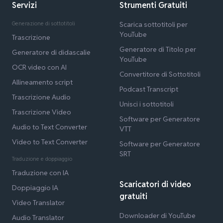
Servizi
Strumenti Gratuiti
Generazione di sottotitoli
Scarica sottotitoli per
YouTube
Trascrizione
Generatore di Titolo per
Generatore di didascalie
YouTube
OCR video con AI
Convertitore di Sottotitoli
Allineamento script
Podcast Transcript
Trascrizione Audio
Unisci i sottotitoli
Trascrizione Video
Software per Generatore
Audio to Text Converter
VTT
Video to Text Converter
Software per Generatore
SRT
Traduzione e doppiaggio
Traduzione con IA
Scaricatori di video
Doppiaggio IA
gratuiti
Video Translator
Downloader di YouTube
Audio Translator