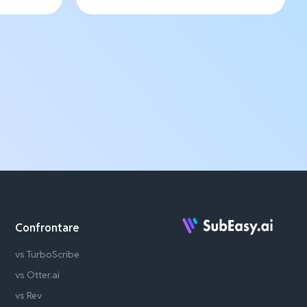
Confrontare
vs TurboScribe
vs Otter.ai
vs Rev