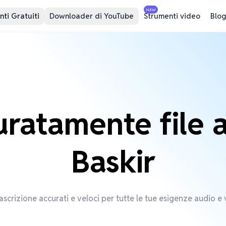
NEW
ti Gratuiti
Downloader di YouTube
Strumenti video
Blog
curatamente file 
Baskir
rascrizione accurati e veloci per tutte le tue esigenze audio e