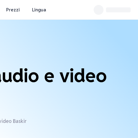
Prezzi
Lingua
audio e video
 video Baskir