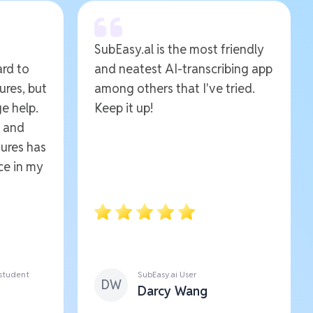
SubEasy.al is the most friendly
ard to
and neatest AI-transcribing app
ures, but
among others that I've tried.
e help.
Keep it up!
e and
ures has
ce in my
 student
SubEasy.ai User
DW
Darcy Wang