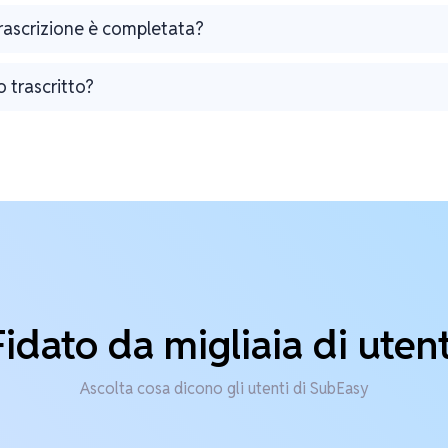
trascrizione è completata?
o trascritto?
Fidato da migliaia di utent
Ascolta cosa dicono gli utenti di SubEasy