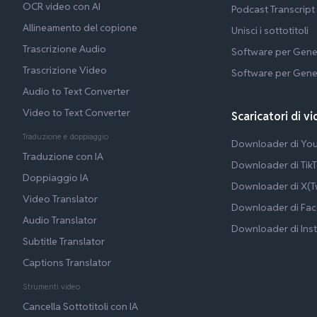
OCR video con AI
Podcast Transcript
Allineamento del copione
Unisci i sottotitoli
Trascrizione Audio
Software per Gene
Trascrizione Video
Software per Gene
Audio to Text Converter
Video to Text Converter
Scaricatori di vi
Traduzione e doppiaggio
Downloader di Yo
Traduzione con IA
Downloader di Tik
Doppiaggio IA
Downloader di X(Tw
Video Translator
Downloader di Fa
Audio Translator
Downloader di Ins
Subtitle Translator
Captions Translator
Strumenti video
Cancella Sottotitoli con IA