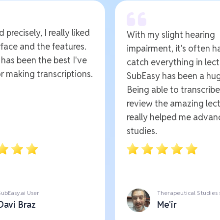
 precisely, I really liked
With my slight hearing
rface and the features.
impairment, it's often h
t has been the best I've
catch everything in lect
r making transcriptions.
SubEasy has been a hug
Being able to transcrib
review the amazing lect
really helped me advan
studies.
SubEasy.ai User
Therapeutical Studies
Davi Braz
Me'ir