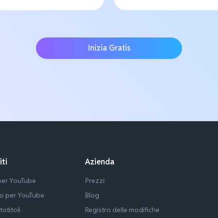
Inizia Gratis
iti
Azienda
 per YouTube
Prezzi
lo per YouTube
Blog
totitoli
Registro delle modifiche