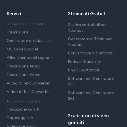
Servizi
Strumenti Gratuiti
Generazione di sottotitoli
Scarica sottotitoli per
YouTube
Trascrizione
Generatore di Titolo per
Generatore di didascalie
YouTube
OCR video con AI
Convertitore di Sottotitoli
Allineamento del copione
Podcast Transcript
Trascrizione Audio
Unisci i sottotitoli
Trascrizione Video
Software per Generatore
Audio to Text Converter
VTT
Video to Text Converter
Software per Generatore
SRT
Traduzione e doppiaggio
Traduzione con IA
Scaricatori di video
Doppiaggio IA
gratuiti
Video Translator