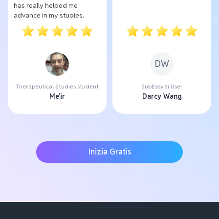
has really helped me
advance in my studies.
DW
Therapeutical Studies student
SubEasy.ai User
Me'ir
Darcy Wang
Inizia Gratis