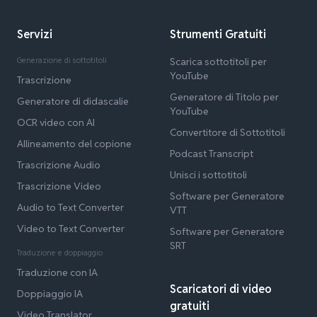
Servizi
Strumenti Gratuiti
Generazione di sottotitoli
Scarica sottotitoli per
YouTube
Trascrizione
Generatore di Titolo per
Generatore di didascalie
YouTube
OCR video con AI
Convertitore di Sottotitoli
Allineamento del copione
Podcast Transcript
Trascrizione Audio
Unisci i sottotitoli
Trascrizione Video
Software per Generatore
Audio to Text Converter
VTT
Video to Text Converter
Software per Generatore
SRT
Traduzione e doppiaggio
Traduzione con IA
Scaricatori di video
Doppiaggio IA
gratuiti
Video Translator