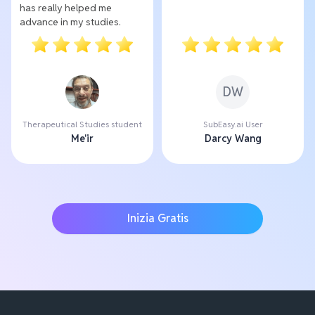
has really helped me
advance in my studies.
DW
Therapeutical Studies student
SubEasy.ai User
Me'ir
Darcy Wang
Inizia Gratis