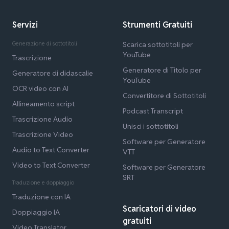
Servizi
Strumenti Gratuiti
Generazione di sottotitoli
Scarica sottotitoli per
YouTube
Trascrizione
Generatore di Titolo per
Generatore di didascalie
YouTube
OCR video con AI
Convertitore di Sottotitoli
Allineamento script
Podcast Transcript
Trascrizione Audio
Unisci i sottotitoli
Trascrizione Video
Software per Generatore
Audio to Text Converter
VTT
Video to Text Converter
Software per Generatore
SRT
Traduzione e doppiaggio
Traduzione con IA
Scaricatori di video
Doppiaggio IA
gratuiti
Video Translator