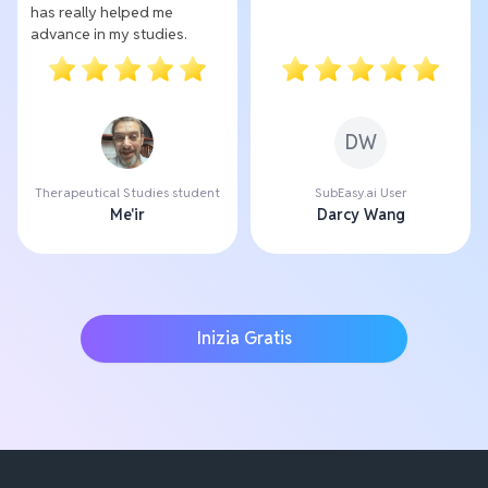
has really helped me
advance in my studies.
DW
Therapeutical Studies student
SubEasy.ai User
Me'ir
Darcy Wang
Inizia Gratis