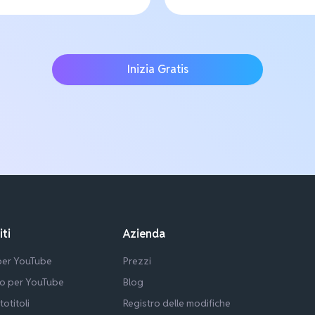
Inizia Gratis
iti
Azienda
 per YouTube
Prezzi
lo per YouTube
Blog
totitoli
Registro delle modifiche