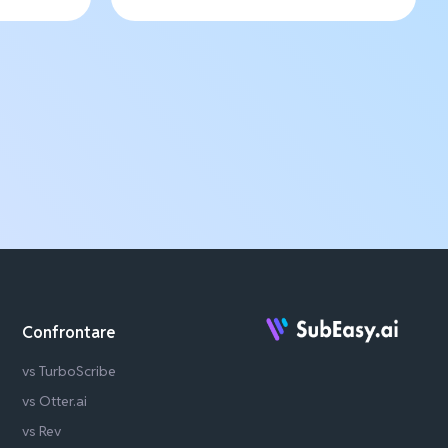
Confrontare
vs TurboScribe
vs Otter.ai
vs Rev