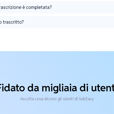
trascrizione è completata?
o trascritto?
Fidato da migliaia di utent
Ascolta cosa dicono gli utenti di SubEasy