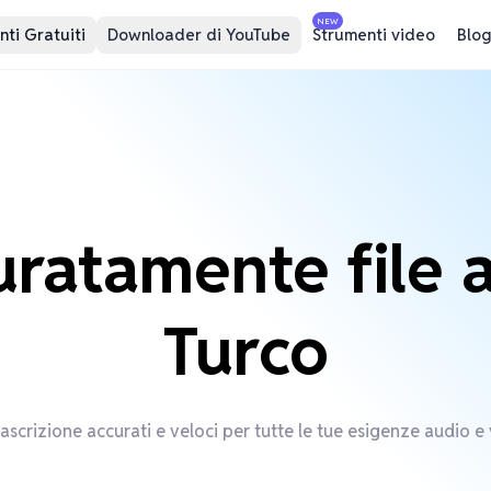
NEW
ti Gratuiti
Downloader di YouTube
Strumenti video
Blog
curatamente file 
Turco
trascrizione accurati e veloci per tutte le tue esigenze audio e