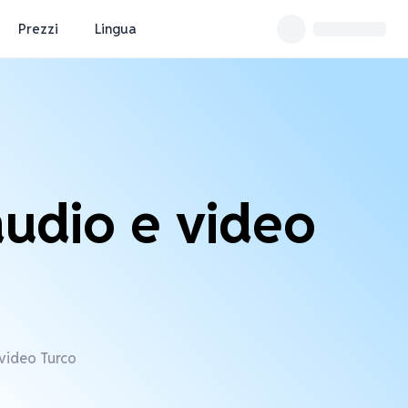
Prezzi
Lingua
audio e video
 video Turco