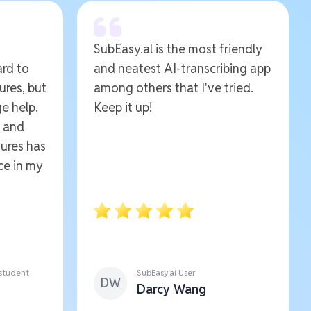
SubEasy.al is the most friendly
ard to
and neatest AI-transcribing app
ures, but
among others that I've tried.
e help.
Keep it up!
e and
ures has
ce in my
 student
SubEasy.ai User
DW
Darcy Wang