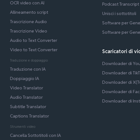
OCR video con AI
Podcast Transcript
Allineamento script
Unisci i sottotitoli
Trascrizione Audio
Software per Gene
Trascrizione Video
Software per Gene
Audio to Text Converter
Video to Text Converter
Scaricatori di vi
Traduzione e doppiaggio
Downloader di Yo
Traduzione con IA
Downloader di Tik
Doppiaggio IA
Downloader di X(Tw
Video Translator
Downloader di Fa
Audio Translator
Downloader di Ins
Subtitle Translator
Captions Translator
Strumenti video
Cancella Sottotitoli con IA