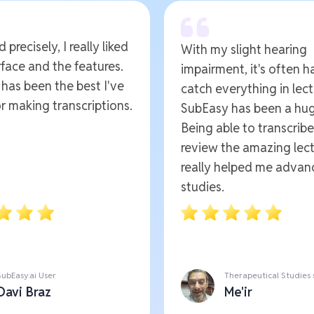
 precisely, I really liked
With my slight hearing
rface and the features.
impairment, it's often h
t has been the best I've
catch everything in lect
r making transcriptions.
SubEasy has been a hug
Being able to transcrib
review the amazing lect
really helped me advan
studies.
SubEasy.ai User
Therapeutical Studies
Davi Braz
Me'ir