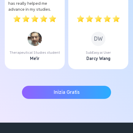
has really helped me
advance in my studies.
DW
Therapeutical Studies student
SubEasy.ai User
Me'ir
Darcy Wang
Inizia Gratis