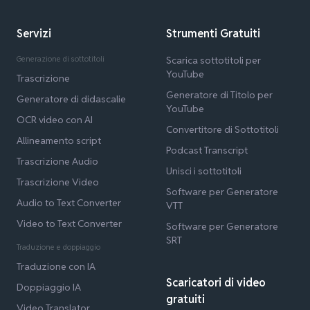
Servizi
Strumenti Gratuiti
Generazione di sottotitoli
Scarica sottotitoli per
YouTube
Trascrizione
Generatore di Titolo per
Generatore di didascalie
YouTube
OCR video con AI
Convertitore di Sottotitoli
Allineamento script
Podcast Transcript
Trascrizione Audio
Unisci i sottotitoli
Trascrizione Video
Software per Generatore
Audio to Text Converter
VTT
Video to Text Converter
Software per Generatore
SRT
Traduzione e doppiaggio
Traduzione con IA
Scaricatori di video
Doppiaggio IA
gratuiti
Video Translator