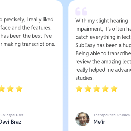
 precisely, I really liked
With my slight hearing
rface and the features.
impairment, it's often h
t has been the best I've
catch everything in lect
r making transcriptions.
SubEasy has been a hug
Being able to transcrib
review the amazing lect
really helped me advan
studies.
SubEasy.ai User
Therapeutical Studies
Davi Braz
Me'ir