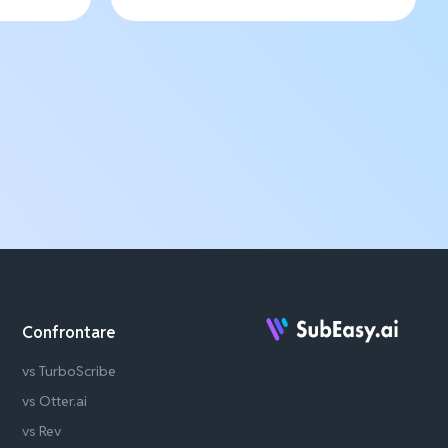
Confrontare
vs TurboScribe
vs Otter.ai
vs Rev