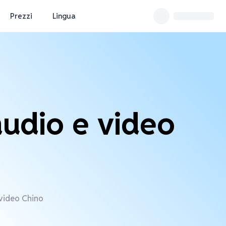
Prezzi
Lingua
audio e video
e video Chino