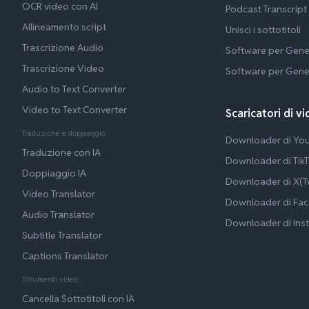
OCR video con AI
Podcast Transcript
Allineamento script
Unisci i sottotitoli
Trascrizione Audio
Software per Gene
Trascrizione Video
Software per Gene
Audio to Text Converter
Video to Text Converter
Scaricatori di vi
Traduzione e doppiaggio
Downloader di Yo
Traduzione con IA
Downloader di Tik
Doppiaggio IA
Downloader di X(Tw
Video Translator
Downloader di Fa
Audio Translator
Downloader di Ins
Subtitle Translator
Captions Translator
Strumenti video
Cancella Sottotitoli con IA