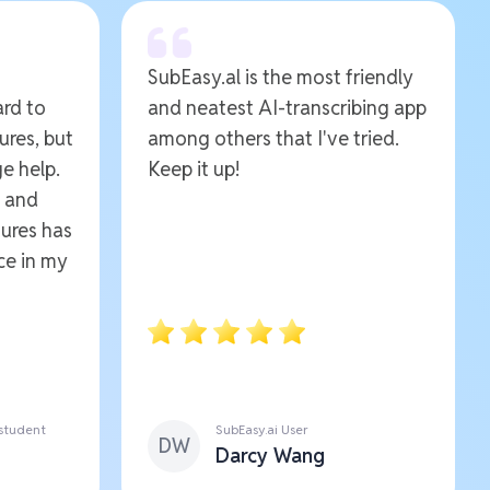
SubEasy.al is the most friendly
ard to
and neatest AI-transcribing app
ures, but
among others that I've tried.
e help.
Keep it up!
e and
ures has
ce in my
 student
SubEasy.ai User
DW
Darcy Wang