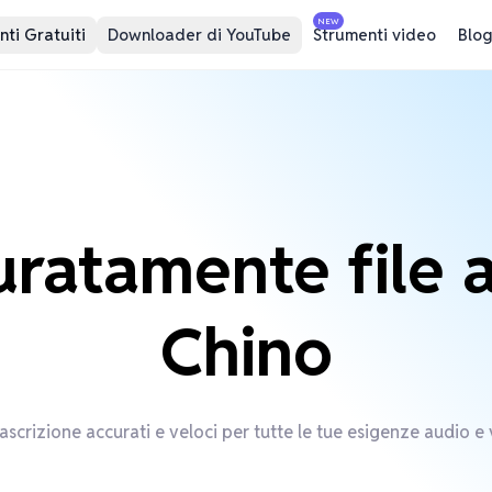
NEW
ti Gratuiti
Downloader di YouTube
Strumenti video
Blog
curatamente file 
Chino
rascrizione accurati e veloci per tutte le tue esigenze audio 