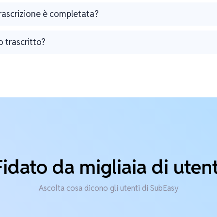
trascrizione è completata?
o trascritto?
Fidato da migliaia di utent
Ascolta cosa dicono gli utenti di SubEasy