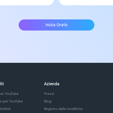
Inizia Gratis
iti
Azienda
 per YouTube
Prezzi
lo per YouTube
Blog
totitoli
Registro delle modifiche