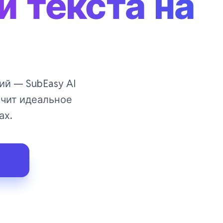
и текста на
ий — SubEasy AI
чит идеальное
ах.