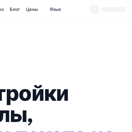
ео
Блог
Цены
Язык
тройки
лы,