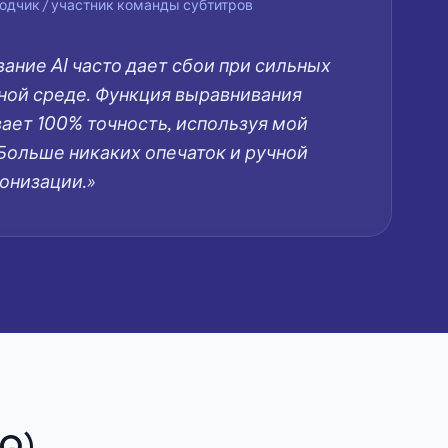
одчик / участник команды субтитров
ание AI часто дает сбои при сильных
ной среде. Функция выравнивания
вает 100% точность, используя мой
 Больше никаких опечаток и ручной
онизации.»
Q)