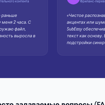
тельного контента
Фриланс-перев
о раньше
«Чистое распознав
меня 2 часа. С
акцентах или шум
гружаю файл,
SubEasy обеспечи
вность выросла в
текст как основу.
подстройки синхр
асто задаваемые вопросы (FA