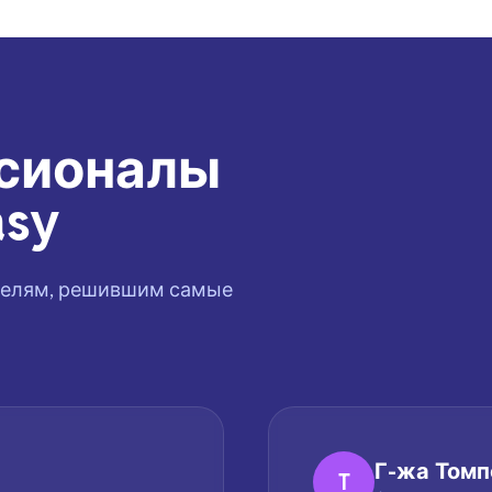
сионалы
sy
ателям, решившим самые
Г-жа Томп
T