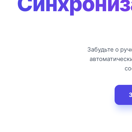
Синхрониза
Забудьте о руч
автоматическ
со