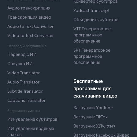
Конвертер субтитров
Аудио транскрипция
Podcast Transcript
Транскрипция видео
Объединить субтитры
Audio to Text Converter
VTT Генераторное
программное
Video to Text Converter
обеспечение
Перевод и озвучивание
SRT Генераторное
Перевод с ИИ
программное
обеспечение
Озвучка ИИ
Video Translator
Бесплатные
Audio Translator
программы для
Subtitle Translator
скачивания видео
Captions Translator
Загрузчик YouTube
Видеоинструменты
Загрузчик TikTok
ИИ-удаление субтитров
Загрузчик X(Twitter)
ИИ-удаление водяных
знаков
Загрузчик Facebook Видео