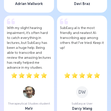
Adrian Wallwork
Davi Braz
With my slight hearing
SubEasy.al is the most
impairment, it's often hard
friendly and neatest AI-
to catch everything in
transcribing app among
lectures, but SubEasy has
others that I've tried. Keep it
been a huge help. Being
up!
able to transcribe and
review the amazing lectures
has really helped me
advance in my studies.
DW
Therapeutical Studies student
SubEasy.ai User
Me'ir
Darcy Wang