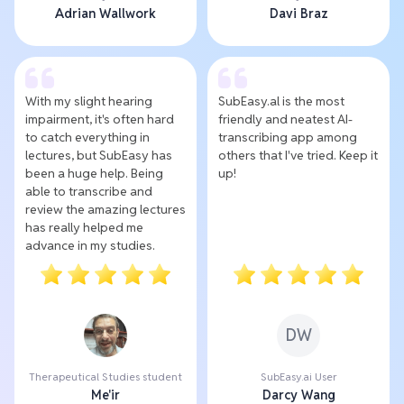
Adrian Wallwork
Davi Braz
With my slight hearing
SubEasy.al is the most
impairment, it's often hard
friendly and neatest AI-
to catch everything in
transcribing app among
lectures, but SubEasy has
others that I've tried. Keep it
been a huge help. Being
up!
able to transcribe and
review the amazing lectures
has really helped me
advance in my studies.
DW
Therapeutical Studies student
SubEasy.ai User
Me'ir
Darcy Wang