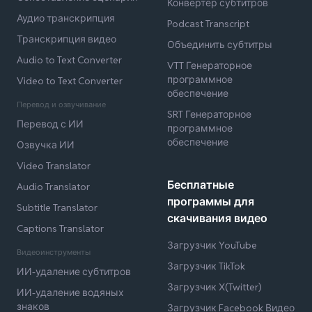
Конвертер субтитров
Аудио транскрипция
Podcast Transcript
Транскрипция видео
Объединить субтитры
Audio to Text Converter
VTT Генераторное
программное
Video to Text Converter
обеспечение
Перевод и озвучивание
SRT Генераторное
Перевод с ИИ
программное
обеспечение
Озвучка ИИ
Video Translator
Бесплатные
Audio Translator
программы для
Subtitle Translator
скачивания видео
Captions Translator
Загрузчик YouTube
Видеоинструменты
Загрузчик TikTok
ИИ-удаление субтитров
Загрузчик X(Twitter)
ИИ-удаление водяных
знаков
Загрузчик Facebook Видео