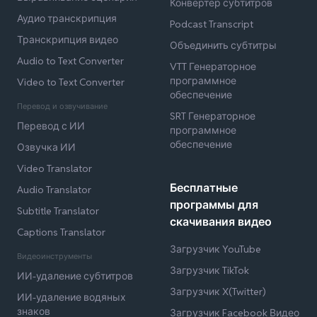
Конвертер субтитров
Аудио транскрипция
Podcast Transcript
Транскрипция видео
Объединить субтитры
Audio to Text Converter
VTT Генераторное
программное
Video to Text Converter
обеспечение
Перевод и озвучивание
SRT Генераторное
Перевод с ИИ
программное
обеспечение
Озвучка ИИ
Video Translator
Бесплатные
Audio Translator
программы для
Subtitle Translator
скачивания видео
Captions Translator
Загрузчик YouTube
Видеоинструменты
Загрузчик TikTok
ИИ-удаление субтитров
Загрузчик X(Twitter)
ИИ-удаление водяных
знаков
Загрузчик Facebook Видео