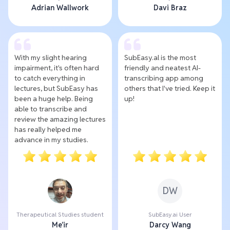
Adrian Wallwork
Davi Braz
With my slight hearing
SubEasy.al is the most
impairment, it's often hard
friendly and neatest AI-
to catch everything in
transcribing app among
lectures, but SubEasy has
others that I've tried. Keep it
been a huge help. Being
up!
able to transcribe and
review the amazing lectures
has really helped me
advance in my studies.
DW
Therapeutical Studies student
SubEasy.ai User
Me'ir
Darcy Wang