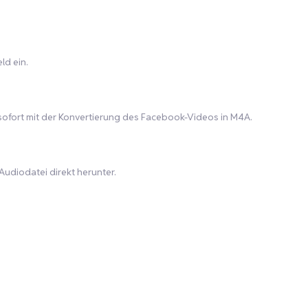
ld ein.
t sofort mit der Konvertierung des Facebook-Videos in M4A.
udiodatei direkt herunter.