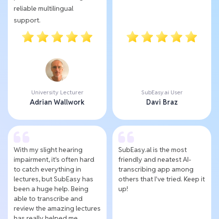
reliable multilingual
support.
University Lecturer
SubEasy.ai User
Adrian Wallwork
Davi Braz
With my slight hearing
SubEasy.al is the most
impairment, it's often hard
friendly and neatest AI-
to catch everything in
transcribing app among
lectures, but SubEasy has
others that I've tried. Keep it
been a huge help. Being
up!
able to transcribe and
review the amazing lectures
has really helped me