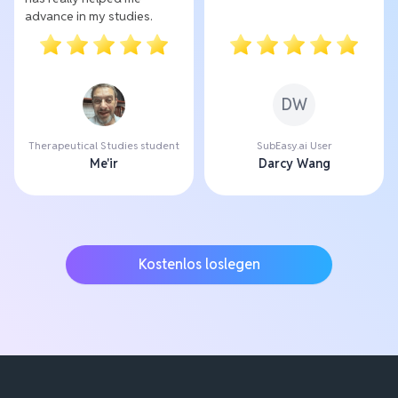
advance in my studies.
DW
Therapeutical Studies student
SubEasy.ai User
Me'ir
Darcy Wang
Kostenlos loslegen