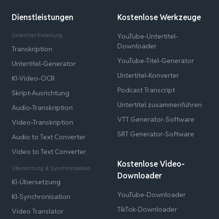
Dienstleistungen
Kostenlose Werkzeuge
Untertitel-Erstellung
YouTube-Untertitel-
Downloader
Transkription
YouTube-Titel-Generator
Untertitel-Generator
Untertitel-Konverter
KI-Video-OCR
Podcast Transcript
Skript-Ausrichtung
Untertitel zusammenführen
Audio-Transkription
VTT Generator-Software
Video-Transkription
SRT Generator-Software
Audio to Text Converter
Video to Text Converter
Kostenlose Video-
Übersetzung & Synchronisation
Downloader
KI-Übersetzung
YouTube-Downloader
KI-Synchronisation
TikTok-Downloader
Video Translator