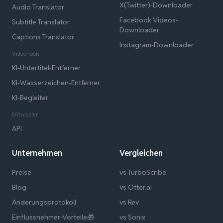
X(Twitter)-Downloader
Audio Translator
Facebook Videos-
Subtitle Translator
Downloader
Captions Translator
Instagram-Downloader
Video-Tools
KI-Untertitel-Entferner
KI-Wasserzeichen-Entferner
KI-Begleiter
Entwickler
API
Unternehmen
Vergleichen
Preise
vs TurboScribe
Blog
vs Otter.ai
Änderungsprotokoll
vs Rev
Einflussnehmer-Vorteile🎁
vs Sonix