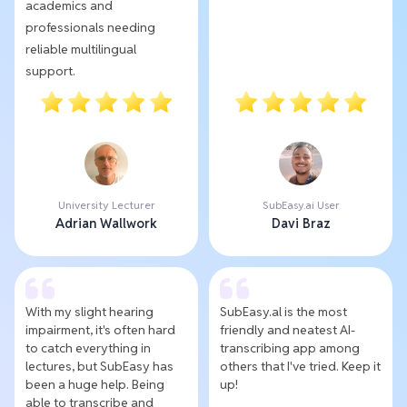
academics and
professionals needing
reliable multilingual
support.
University Lecturer
SubEasy.ai User
Adrian Wallwork
Davi Braz
With my slight hearing
SubEasy.al is the most
impairment, it's often hard
friendly and neatest AI-
to catch everything in
transcribing app among
lectures, but SubEasy has
others that I've tried. Keep it
been a huge help. Being
up!
able to transcribe and