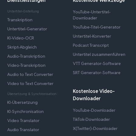
Dienstleistungen
Kostenlose Werkzeuge
Untertitel-Erstellung
YouTube-Untertitel-
Downloader
Transkription
YouTube-Titel-Generator
Untertitel-Generator
Untertitel-Konverter
KI-Video-OCR
Podcast Transcript
Skript-Abgleich
Untertitel zusammenführen
Audio-Transkription
VTT Generator-Software
Video-Transkription
SRT Generator-Software
Audio to Text Converter
Video to Text Converter
Kostenlose Video-
Übersetzung & Synchronisation
Downloader
KI-Übersetzung
YouTube-Downloader
KI-Synchronisation
TikTok-Downloader
Video Translator
X(Twitter)-Downloader
Audio Translator