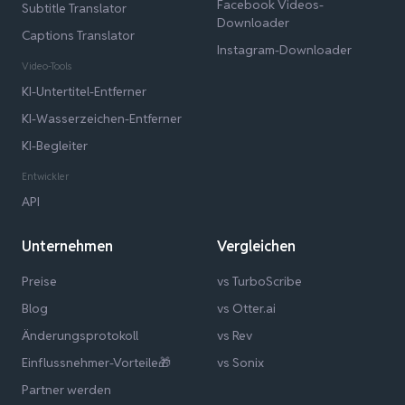
Facebook Videos-
Subtitle Translator
Downloader
Captions Translator
Instagram-Downloader
Video-Tools
KI-Untertitel-Entferner
KI-Wasserzeichen-Entferner
KI-Begleiter
Entwickler
API
Unternehmen
Vergleichen
Preise
vs TurboScribe
Blog
vs Otter.ai
Änderungsprotokoll
vs Rev
Einflussnehmer-Vorteile🎁
vs Sonix
Partner werden