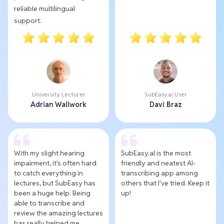
reliable multilingual
support.
University Lecturer
SubEasy.ai User
Adrian Wallwork
Davi Braz
With my slight hearing
SubEasy.al is the most
impairment, it's often hard
friendly and neatest AI-
to catch everything in
transcribing app among
lectures, but SubEasy has
others that I've tried. Keep it
been a huge help. Being
up!
able to transcribe and
review the amazing lectures
has really helped me