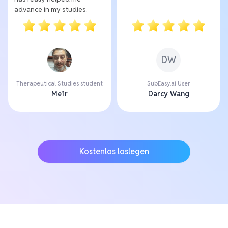
advance in my studies.
DW
Therapeutical Studies student
SubEasy.ai User
Me'ir
Darcy Wang
Kostenlos loslegen