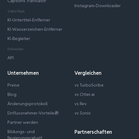
Captions Translator
Instagram-Downloader
Video-Tools
KI-Untertitel-Entferner
KI-Wasserzeichen-Entferner
KI-Begleiter
Entwickler
API
Unternehmen
Vergleichen
Preise
vs TurboScribe
Blog
vs Otter.ai
Änderungsprotokoll
vs Rev
Einflussnehmer-Vorteile🎁
vs Sonix
Partner werden
Bildungs- und
Partnerschaften
Regierungsrabatt