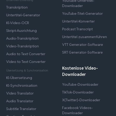
YouTube-Untertitel-
Downloader
Transkription
YouTube-Titel-Generator
Untertitel-Generator
Untertitel-Konverter
KI-Video-OCR
Podcast Transcript
Skript-Ausrichtung
Untertitel zusammenführen
Audio-Transkription
VTT Generator-Software
Video-Transkription
SRT Generator-Software
Audio to Text Converter
Video to Text Converter
Kostenlose Video-
Übersetzung & Synchronisation
Downloader
KI-Übersetzung
YouTube-Downloader
KI-Synchronisation
TikTok-Downloader
Video Translator
X(Twitter)-Downloader
Audio Translator
Facebook Videos-
Subtitle Translator
Downloader