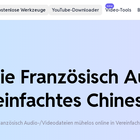
NEW
ostenlose Werkzeuge
YouTube-Downloader
Video-Tools
B
ie Französisch A
infachtes Chine
ranzösisch Audio-/Videodateien mühelos online in Vereinfach