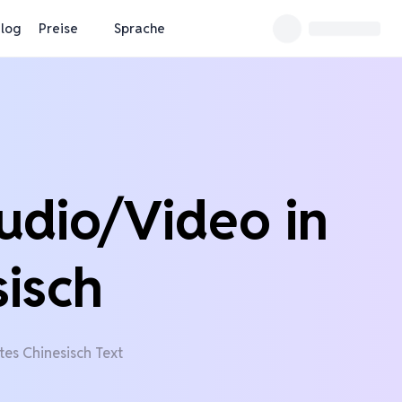
log
Preise
Sprache
udio/Video in
sisch
tes Chinesisch Text