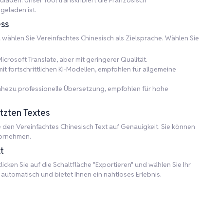
laden. Unser Tool transkribiert die Französisch
geladen ist.
ss
d wählen Sie Vereinfachtes Chinesisch als Zielsprache. Wählen Sie
icrosoft Translate, aber mit geringerer Qualität.
 fortschrittlichen KI-Modellen, empfohlen für allgemeine
nahezu professionelle Übersetzung, empfohlen für hohe
tzten Textes
den Vereinfachtes Chinesisch Text auf Genauigkeit. Sie können
vornehmen.
t
icken Sie auf die Schaltfläche "Exportieren" und wählen Sie Ihr
utomatisch und bietet Ihnen ein nahtloses Erlebnis.