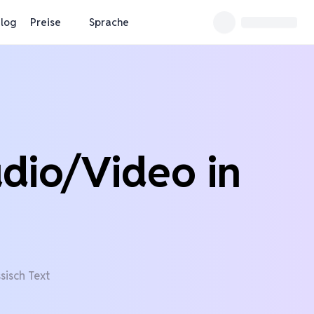
log
Preise
Sprache
dio/Video in
sisch Text