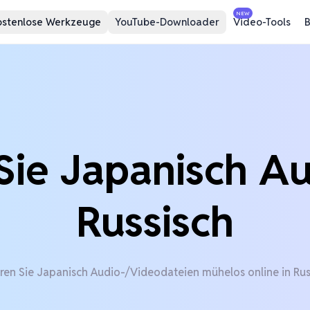
NEW
ostenlose Werkzeuge
YouTube-Downloader
Video-Tools
B
Sie Japanisch Au
Russisch
ren Sie Japanisch Audio-/Videodateien mühelos online in Rus