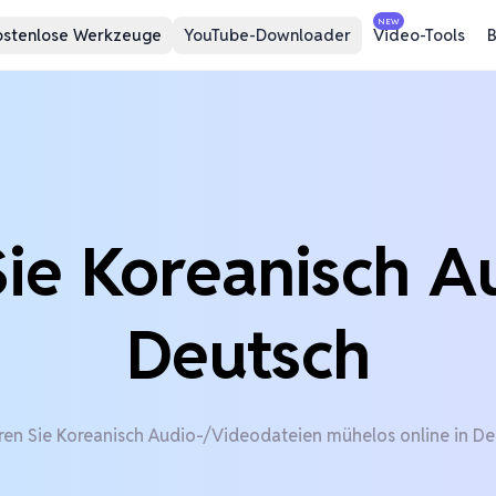
NEW
ostenlose Werkzeuge
YouTube-Downloader
Video-Tools
B
ie Koreanisch A
Deutsch
ren Sie Koreanisch Audio-/Videodateien mühelos online in De