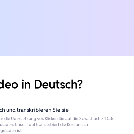
deo in Deutsch?
h und transkribieren Sie sie
r die Übersetzung vor. Klicken Sie auf die Schaltfläche "Datei
laden. Unser Tool transkribiert die Koreanisch
geladen ist.