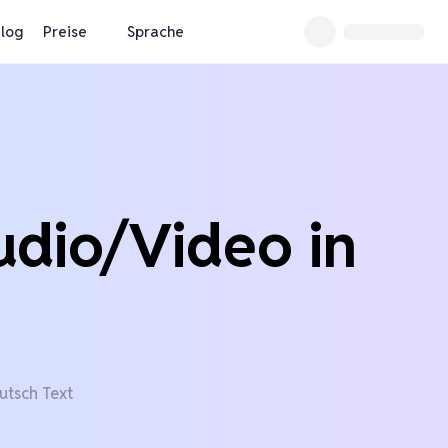
log
Preise
Sprache
udio/Video in
utsch Text