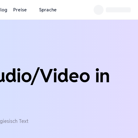
log
Preise
Sprache
udio/Video in
giesisch Text