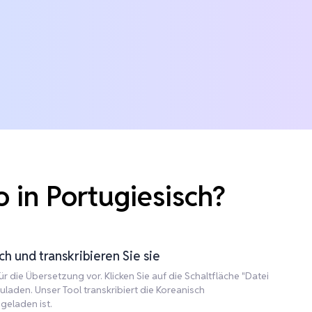
 in Portugiesisch?
h und transkribieren Sie sie
r die Übersetzung vor. Klicken Sie auf die Schaltfläche "Datei
laden. Unser Tool transkribiert die Koreanisch
geladen ist.