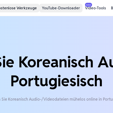
NEW
ostenlose Werkzeuge
YouTube-Downloader
Video-Tools
B
ie Koreanisch A
Portugiesisch
 Sie Koreanisch Audio-/Videodateien mühelos online in Portu