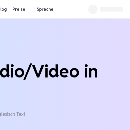
log
Preise
Sprache
dio/Video in
iesisch Text