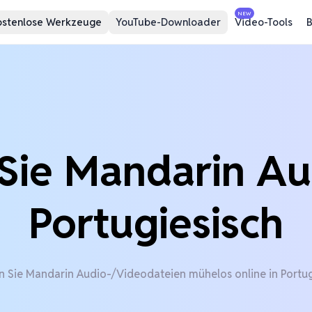
NEW
ostenlose Werkzeuge
YouTube-Downloader
Video-Tools
B
Sie Mandarin Au
Portugiesisch
n Sie Mandarin Audio-/Videodateien mühelos online in Portug