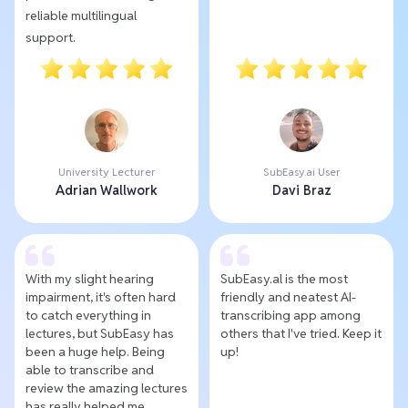
reliable multilingual
support.
University Lecturer
SubEasy.ai User
Adrian Wallwork
Davi Braz
With my slight hearing
SubEasy.al is the most
impairment, it's often hard
friendly and neatest AI-
to catch everything in
transcribing app among
lectures, but SubEasy has
others that I've tried. Keep it
been a huge help. Being
up!
able to transcribe and
review the amazing lectures
has really helped me