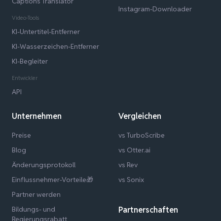
Captions Translator
Instagram-Downloader
Video-Tools
KI-Untertitel-Entferner
KI-Wasserzeichen-Entferner
KI-Begleiter
Entwickler
API
Unternehmen
Vergleichen
Preise
vs TurboScribe
Blog
vs Otter.ai
Änderungsprotokoll
vs Rev
Einflussnehmer-Vorteile🎁
vs Sonix
Partner werden
Bildungs- und
Partnerschaften
Regierungsrabatt