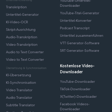
YouTube-Untertitel-
Downloader
Transkription
YouTube-Titel-Generator
Untertitel-Generator
Untertitel-Konverter
KI-Video-OCR
Podcast Transcript
Skript-Ausrichtung
Untertitel zusammenführen
Audio-Transkription
VTT Generator-Software
Video-Transkription
SRT Generator-Software
Audio to Text Converter
Video to Text Converter
Kostenlose Video-
Übersetzung & Synchronisation
Downloader
KI-Übersetzung
YouTube-Downloader
KI-Synchronisation
TikTok-Downloader
Video Translator
X(Twitter)-Downloader
Audio Translator
Facebook Videos-
Subtitle Translator
Downloader