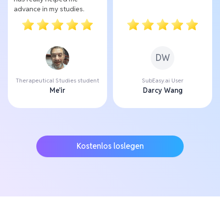
advance in my studies.
DW
Therapeutical Studies student
SubEasy.ai User
Me'ir
Darcy Wang
Kostenlos loslegen