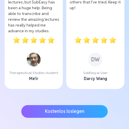
lectures, but SubEasy has
others that I've tried. Keep it
been a huge help. Being
up!
able to transcribe and
review the amazing lectures
has really helped me
advance in my studies.
DW
Therapeutical Studies student
SubEasy.ai User
Me'ir
Darcy Wang
Kostenlos loslegen