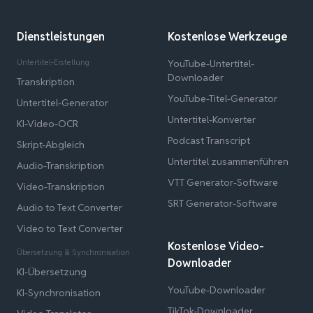
Dienstleistungen
Kostenlose Werkzeuge
Untertitel-Erstellung
YouTube-Untertitel-
Downloader
Transkription
YouTube-Titel-Generator
Untertitel-Generator
Untertitel-Konverter
KI-Video-OCR
Podcast Transcript
Skript-Abgleich
Untertitel zusammenführen
Audio-Transkription
VTT Generator-Software
Video-Transkription
SRT Generator-Software
Audio to Text Converter
Video to Text Converter
Kostenlose Video-
Übersetzung & Synchronisation
Downloader
KI-Übersetzung
YouTube-Downloader
KI-Synchronisation
TikTok-Downloader