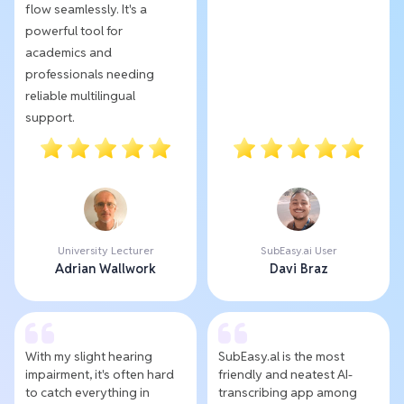
flow seamlessly. It's a
powerful tool for
academics and
professionals needing
reliable multilingual
support.
University Lecturer
SubEasy.ai User
Adrian Wallwork
Davi Braz
With my slight hearing
SubEasy.al is the most
impairment, it's often hard
friendly and neatest AI-
to catch everything in
transcribing app among