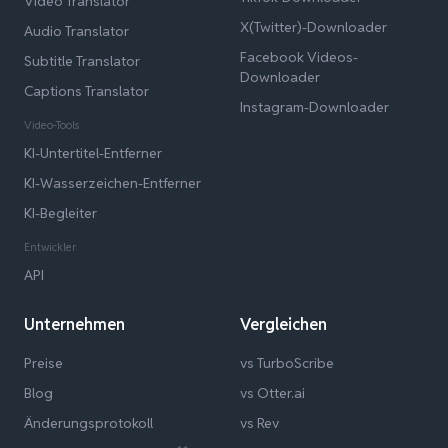
Video Translator
X(Twitter)-Downloader
Audio Translator
Facebook Videos-
Subtitle Translator
Downloader
Captions Translator
Instagram-Downloader
Video-Tools
KI-Untertitel-Entferner
KI-Wasserzeichen-Entferner
KI-Begleiter
Entwickler
API
Unternehmen
Vergleichen
Preise
vs TurboScribe
Blog
vs Otter.ai
Änderungsprotokoll
vs Rev