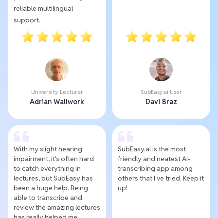
reliable multilingual
support.
University Lecturer
SubEasy.ai User
Adrian Wallwork
Davi Braz
With my slight hearing
SubEasy.al is the most
impairment, it's often hard
friendly and neatest AI-
to catch everything in
transcribing app among
lectures, but SubEasy has
others that I've tried. Keep it
been a huge help. Being
up!
able to transcribe and
review the amazing lectures
has really helped me