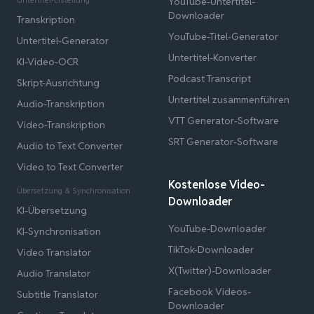
YouTube-Untertitel-
Downloader
Transkription
YouTube-Titel-Generator
Untertitel-Generator
Untertitel-Konverter
KI-Video-OCR
Podcast Transcript
Skript-Ausrichtung
Untertitel zusammenführen
Audio-Transkription
VTT Generator-Software
Video-Transkription
SRT Generator-Software
Audio to Text Converter
Video to Text Converter
Kostenlose Video-
Übersetzung & Synchronisation
Downloader
KI-Übersetzung
YouTube-Downloader
KI-Synchronisation
TikTok-Downloader
Video Translator
X(Twitter)-Downloader
Audio Translator
Facebook Videos-
Subtitle Translator
Downloader