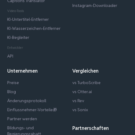
Captions Translator
Instagram-Downloader
Video-Tools
KI-Untertitel-Entferner
KI-Wasserzeichen-Entferner
KI-Begleiter
Entwickler
API
Unternehmen
Vergleichen
Preise
vs TurboScribe
Blog
vs Otter.ai
Änderungsprotokoll
vs Rev
Einflussnehmer-Vorteile🎁
vs Sonix
Partner werden
Bildungs- und
Partnerschaften
Regierungsrabatt