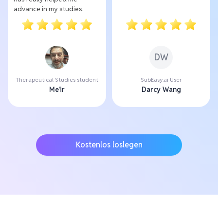
advance in my studies.
DW
Therapeutical Studies student
SubEasy.ai User
Me'ir
Darcy Wang
Kostenlos loslegen