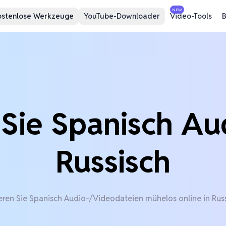
NEW
ostenlose Werkzeuge
YouTube-Downloader
Video-Tools
B
Sie Spanisch Au
Russisch
eren Sie Spanisch Audio-/Videodateien mühelos online in Russ