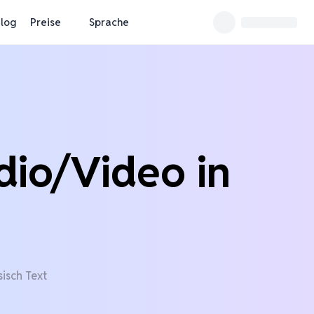
log
Preise
Sprache
dio/Video in
isch Text