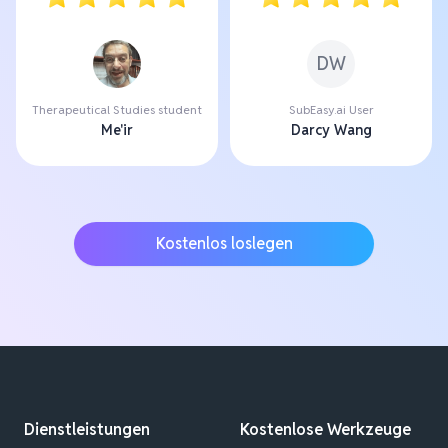
DW
Therapeutical Studies student
SubEasy.ai User
Me'ir
Darcy Wang
Kostenlos loslegen
Dienstleistungen
Kostenlose Werkzeuge