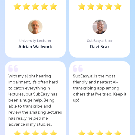
University Lecturer
SubEasy.ai User
Adrian Wallwork
Davi Braz
With my slight hearing
SubEasy.al is the most
impairment, it's often hard
friendly and neatest AI-
to catch everything in
transcribing app among
lectures, but SubEasy has
others that I've tried. Keep it
been a huge help. Being
up!
able to transcribe and
review the amazing lectures
has really helped me
advance in my studies.