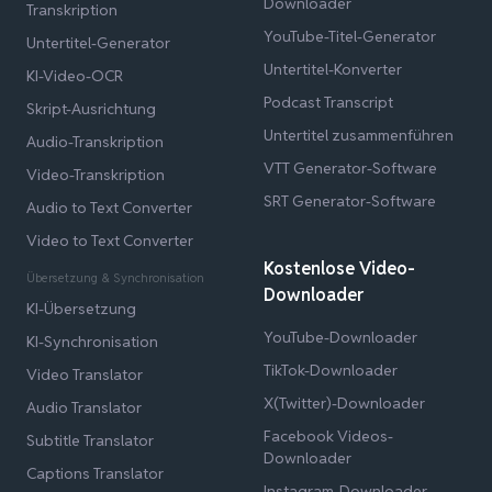
Downloader
Transkription
YouTube-Titel-Generator
Untertitel-Generator
Untertitel-Konverter
KI-Video-OCR
Podcast Transcript
Skript-Ausrichtung
Untertitel zusammenführen
Audio-Transkription
VTT Generator-Software
Video-Transkription
SRT Generator-Software
Audio to Text Converter
Video to Text Converter
Kostenlose Video-
Übersetzung & Synchronisation
Downloader
KI-Übersetzung
YouTube-Downloader
KI-Synchronisation
TikTok-Downloader
Video Translator
X(Twitter)-Downloader
Audio Translator
Facebook Videos-
Subtitle Translator
Downloader
Captions Translator
Instagram-Downloader