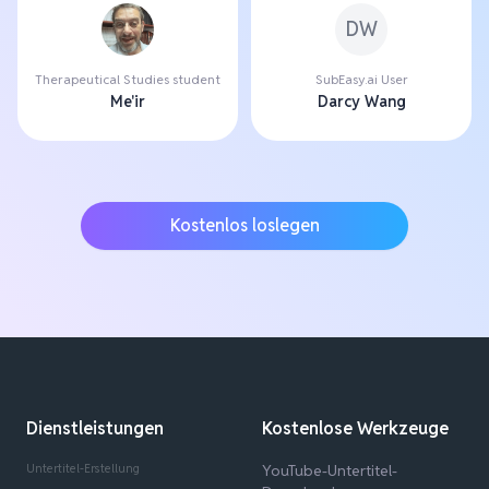
DW
Therapeutical Studies student
SubEasy.ai User
Me'ir
Darcy Wang
Kostenlos loslegen
Dienstleistungen
Kostenlose Werkzeuge
Untertitel-Erstellung
YouTube-Untertitel-