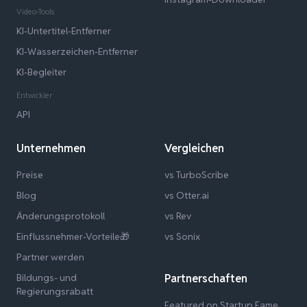
Video-Tools
KI-Untertitel-Entferner
KI-Wasserzeichen-Entferner
KI-Begleiter
Entwickler
API
Unternehmen
Vergleichen
Preise
vs TurboScribe
Blog
vs Otter.ai
Änderungsprotokoll
vs Rev
Einflussnehmer-Vorteile🎁
vs Sonix
Partner werden
Bildungs- und
Partnerschaften
Regierungsrabatt
Featured on Startup Fame