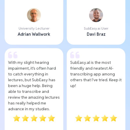
University Lecturer
SubEasy.ai User
Adrian Wallwork
Davi Braz
With my slight hearing
SubEasy.al is the most
impairment, it's often hard
friendly and neatest AI-
to catch everything in
transcribing app among
lectures, but SubEasy has
others that I've tried. Keep it
been a huge help. Being
up!
able to transcribe and
review the amazing lectures
has really helped me
advance in my studies.