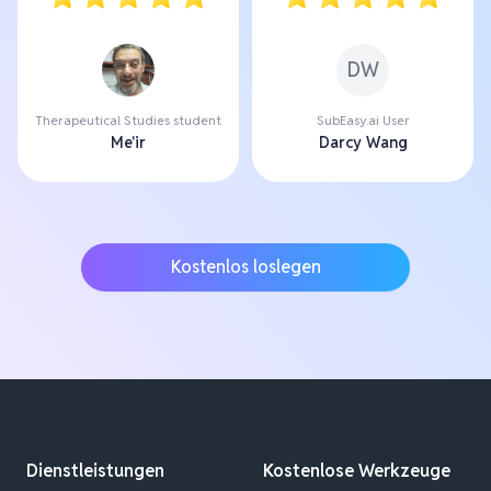
DW
Therapeutical Studies student
SubEasy.ai User
Me'ir
Darcy Wang
Kostenlos loslegen
Dienstleistungen
Kostenlose Werkzeuge