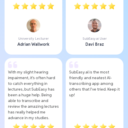
University Lecturer
SubEasy.ai User
Adrian Wallwork
Davi Braz
With my slight hearing
SubEasy.al is the most
impairment, it's often hard
friendly and neatest AI-
to catch everything in
transcribing app among
lectures, but SubEasy has
others that I've tried. Keep it
been a huge help. Being
up!
able to transcribe and
review the amazing lectures
has really helped me
advance in my studies.