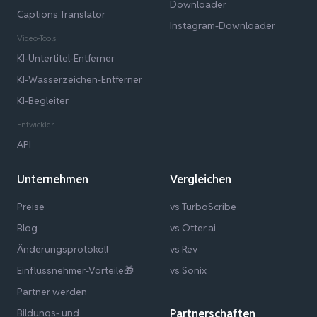
Downloader
Captions Translator
Instagram-Downloader
Video-Tools
KI-Untertitel-Entferner
KI-Wasserzeichen-Entferner
KI-Begleiter
Entwickler
API
Unternehmen
Vergleichen
Preise
vs TurboScribe
Blog
vs Otter.ai
Änderungsprotokoll
vs Rev
Einflussnehmer-Vorteile🎁
vs Sonix
Partner werden
Bildungs- und
Partnerschaften