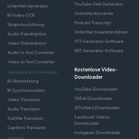
YouTube-Titel-Generator
Untertitel-Generator
Untertitel-Konverter
KI-Video-OCR
Podcast Transcript
Skript-Ausrichtung
Untertitel zusammenführen
Audio-Transkription
VTT Generator-Software
Video-Transkription
SRT Generator-Software
Audio to Text Converter
Video to Text Converter
Kostenlose Video-
Übersetzung & Synchronisation
Downloader
KI-Übersetzung
YouTube-Downloader
KI-Synchronisation
TikTok-Downloader
Video Translator
X(Twitter)-Downloader
Audio Translator
Facebook Videos-
Subtitle Translator
Downloader
Captions Translator
Instagram-Downloader
Video-Tools