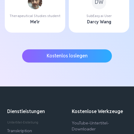
DW
Therapeutical Studies student
SubEasy.ai User
Me'ir
Darcy Wang
Kostenlos loslegen
Dienstleistungen
Kostenlose Werkzeuge
Untertitel-Erstellung
YouTube-Untertitel-
Downloader
Transkription