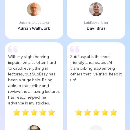
University Lecturer
SubEasy.ai User
Adrian Wallwork
Davi Braz
With my slight hearing
SubEasy.al is the most
impairment, it's often hard
friendly and neatest AI-
to catch everything in
transcribing app among
lectures, but SubEasy has
others that I've tried. Keep it
been a huge help. Being
up!
able to transcribe and
review the amazing lectures
has really helped me
advance in my studies.