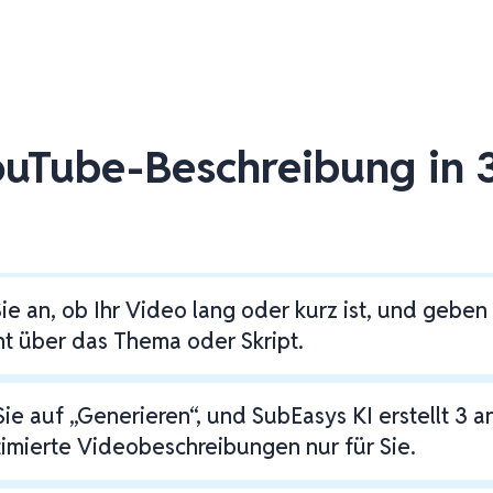
ouTube-Beschreibung in 3
e an, ob Ihr Video lang oder kurz ist, und geben
ht über das Thema oder Skript.
Sie auf „Generieren“, und SubEasys KI erstellt 3 
imierte Videobeschreibungen nur für Sie.