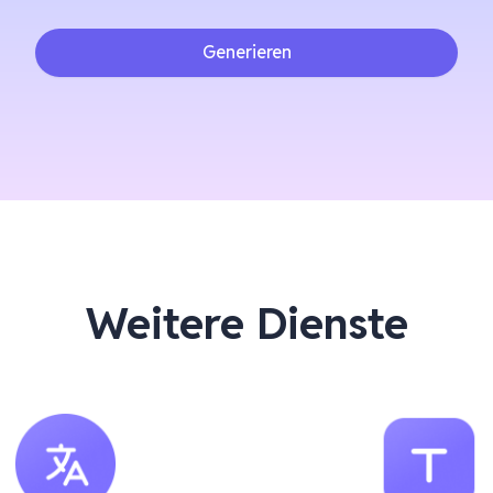
Generieren
Weitere Dienste