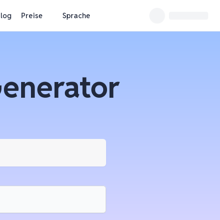
log
Preise
Sprache
enerator